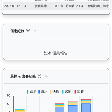
2026-01-16
4
從化草地
1000米
周俊樂
2 1 4
放鬆競跑，隨意發
怡傲錢莊（L222）— 傷患紀錄：查看馬匹完整的獸醫檢查報告及
傷患紀錄
沒有傷患報告
怡傲錢莊（L222）— 晨操及出賽紀錄圖表：以月
晨操 & 出賽紀錄