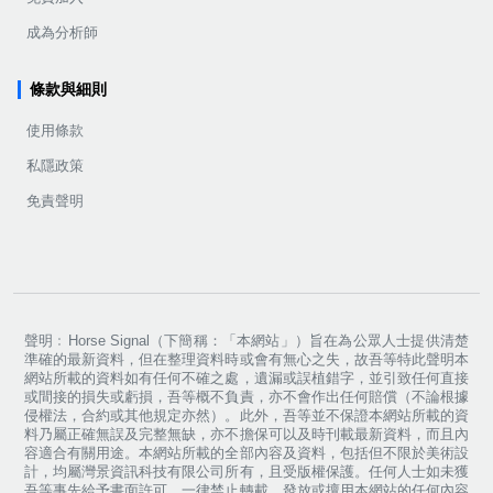
成為分析師
條款與細則
使用條款
私隱政策
免責聲明
聲明﹕Horse Signal（下簡稱：「本網站」）旨在為公眾人士提供清楚
準確的最新資料，但在整理資料時或會有無心之失，故吾等特此聲明本
網站所載的資料如有任何不確之處，遺漏或誤植錯字，並引致任何直接
或間接的損失或虧損，吾等概不負責，亦不會作出任何賠償（不論根據
侵權法，合約或其他規定亦然）。此外，吾等並不保證本網站所載的資
料乃屬正確無誤及完整無缺，亦不擔保可以及時刊載最新資料，而且內
容適合有關用途。本網站所載的全部內容及資料，包括但不限於美術設
計，均屬灣景資訊科技有限公司所有，且受版權保護。任何人士如未獲
吾等事先給予書面許可，一律禁止轉載、發放或擅用本網站的任何內容