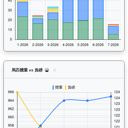
怡傲錢莊（L222）— 馬匹體重與負磅走勢圖：追蹤
馬匹體重 vs 負磅