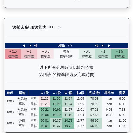
怡傲錢莊（L222）— 速勢末腳加速能力分析：查看
速勢末腳 加速能力
慢
標準
快
+ 1.5
+ 1
+ 0.5
接近
- 0.5
- 1
- 1.5
標準差
標準差
標準差
標準時間
標準差
標準差
標準差
以下所有分段時間比較均依據
第四班 的標準段速及完成時間
途程
場地
末1段
末2段
末3段
末4段
完成:秒
標準差
賽果
平均
11.29
11.19
11.24
11.95
70.05
nan
6.00
跑馬地
1200
草地
最佳
11.29
11.19
11.24
11.95
70.05
nan
6.00
平均
10.22
10.91
11.27
11.91
57.21
0.05
7.33
跑馬地
1000
草地
最佳
10.08
10.72
11.10
11.64
57.13
0.05
5.00
平均
10.01
10.37
10.73
11.77
56.10
nan
11.00
沙田
1000
草地
最佳
10.01
10.37
10.73
11.77
56.10
nan
11.00