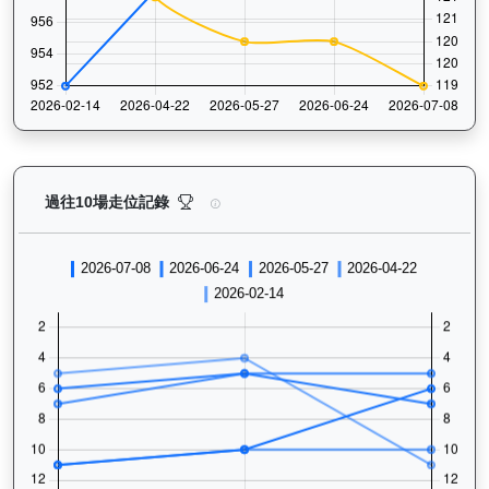
怡傲錢莊（L222）— 過往走位記錄圖表：查看馬匹最近
過往10場走位記錄