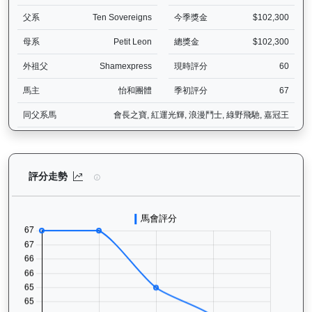
父系
Ten Sovereigns
今季獎金
$102,300
母系
Petit Leon
總獎金
$102,300
外祖父
Shamexpress
現時評分
60
馬主
怡和團體
季初評分
67
同父系馬
會長之寶, 紅運光輝, 浪漫鬥士, 綠野飛馳, 嘉冠王
怡傲錢莊（L222）— 評分走勢圖表：追蹤香港賽馬會賽駒的官方評分
評分走勢