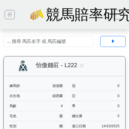
競馬賠率研
怡傲錢莊（L222）— 
怡傲錢莊 - L222
練馬師
游達榮
冠
0
出生地
紐西蘭
亞
0
馬齡
4
季
0
毛色
棗
總出賽
5
性別
閹
進口日期
14/10/2025