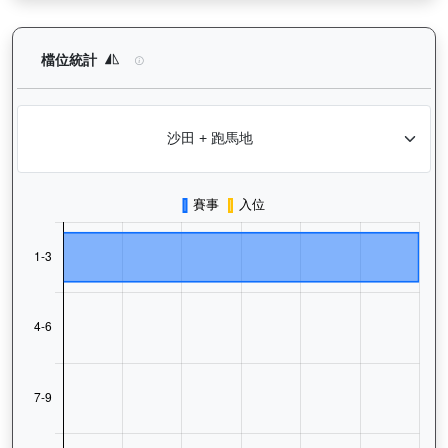
怡傲錢莊（L222）— 檔位統計分析：查看馬匹在不同起步閘位的
檔位統計