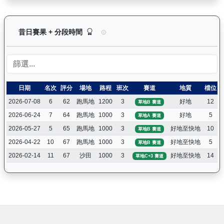
怡傲錢莊（L222）— 昔日賽果及分段時間紀錄：
昔日賽果 + 分段時間
日期
名次
評分
場地
路程
班次
賽道
地質
檔位
2026-07-08
6
62
跑馬地
1200
3
好地
12
草地B 賽道
2026-06-24
7
64
跑馬地
1000
3
好地
5
草地A 賽道
2026-05-27
5
65
跑馬地
1000
3
好地至快地
10
草地B 賽道
2026-04-22
10
67
跑馬地
1000
3
好地至快地
5
草地B 賽道
2026-02-14
11
67
沙田
1000
3
好地至快地
14
草地C+3 賽道