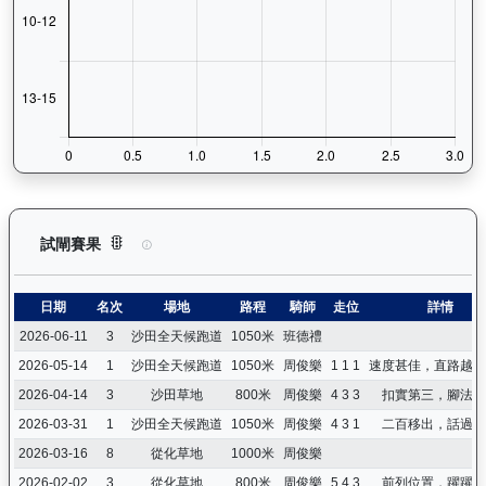
怡傲錢莊（L222）— 試閘賽果紀錄：查看馬匹所有試閘（Barr
試閘賽果
日期
名次
場地
路程
騎師
走位
詳情
2026-06-11
3
沙田全天候跑道
1050米
班德禮
2026-05-14
1
沙田全天候跑道
1050米
周俊樂
1 1 1
速度甚佳，直路越走
2026-04-14
3
沙田草地
800米
周俊樂
4 3 3
扣實第三，腳法純
2026-03-31
1
沙田全天候跑道
1050米
周俊樂
4 3 1
二百移出，話過就
2026-03-16
8
從化草地
1000米
周俊樂
2026-02-02
3
從化草地
800米
周俊樂
5 4 3
前列位置，躍躍欲