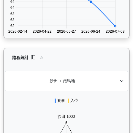
怡傲錢莊（L222）— 路程統計分析：查看香港賽駒在不同途程距離
路程統計