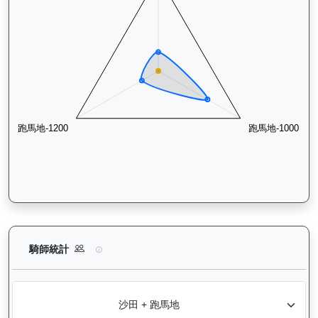
怡傲錢莊（L222）— 騎師統計分析：查看各騎師策騎此馬匹的
騎師統計