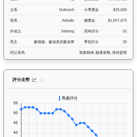
父系
Outreach
今季獎金
$35,000
母系
Adriatic
總獎金
$1,657,975
外祖父
Sebring
現時評分
32
馬主
蒙德揚、蒙淑美與蒙淑菁
季初評分
35
同父系馬
當家精神, 驍勇善戰, 辣得駕勢
日新月著（G109）— 評分走勢圖表：追蹤香港賽馬會賽駒的官方評分
評分走勢