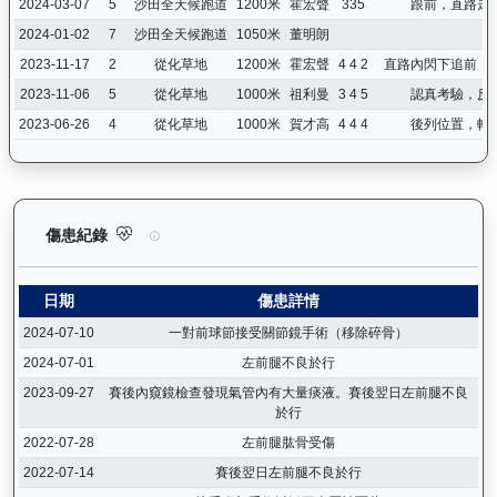
2024-03-07
5
沙田全天候跑道
1200米
霍宏聲
335
跟前，直路走
2024-01-02
7
沙田全天候跑道
1050米
董明朗
2023-11-17
2
從化草地
1200米
霍宏聲
4 4 2
直路內閃下追前，
2023-11-06
5
從化草地
1000米
祖利曼
3 4 5
認真考驗，反
2023-06-26
4
從化草地
1000米
賀才高
4 4 4
後列位置，輕
日新月著（G109）— 傷患紀錄：查看馬匹完整的獸醫檢查報告及
傷患紀錄
日期
傷患詳情
2024-07-10
一對前球節接受關節鏡手術（移除碎骨）
2024-07-01
左前腿不良於行
2023-09-27
賽後內窺鏡檢查發現氣管內有大量痰液。賽後翌日左前腿不良
於行
2022-07-28
左前腿肱骨受傷
2022-07-14
賽後翌日左前腿不良於行