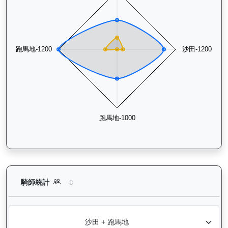
日新月著（G109）— 騎師統計分析：查看各騎師策騎此馬匹的
騎師統計