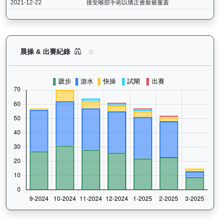
2021-12-22
接受喉部手術以矯正會厭被覆蓋
日新月著（G109）— 晨操及出賽紀錄圖表：以月
晨操 & 出賽紀錄