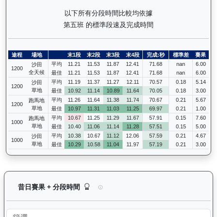
以下所有分段時間比較均依據
第五班 的標準段速及完成時間
途程
場地
末1段
末2段
末3段
末4段
完成:秒
標準差
賽果
平均
11.21
11.53
11.87
12.41
71.68
nan
6.00
沙田
1200
全天候
最佳
11.21
11.53
11.87
12.41
71.68
nan
6.00
平均
11.19
11.37
11.27
12.11
70.57
0.18
5.14
沙田
1200
草地
最佳
10.92
11.14
10.89
11.64
70.05
0.18
3.00
平均
11.26
11.64
11.38
11.74
70.67
0.21
5.67
跑馬地
1200
草地
最佳
10.97
11.31
11.03
11.25
69.97
0.21
1.00
平均
10.67
11.25
11.29
11.67
57.91
0.15
7.60
跑馬地
1000
草地
最佳
10.40
11.06
11.14
11.28
57.51
0.15
5.00
平均
10.38
10.67
11.12
12.06
57.59
0.21
4.67
沙田
1000
草地
最佳
10.29
10.58
11.04
11.97
57.19
0.21
3.00
日新月著（G109）— 昔日賽果及分段時間紀錄：
昔日賽果 + 分段時間