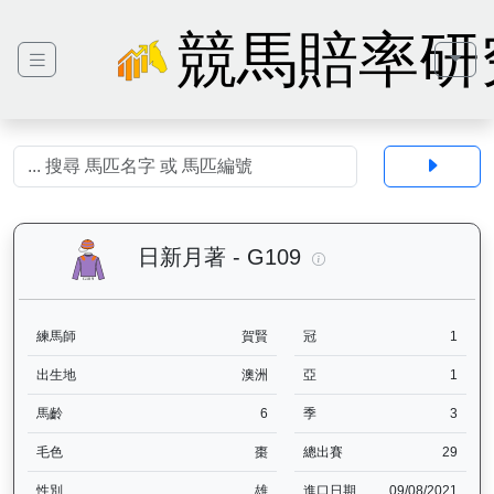
競馬賠率研
日新月著（G109）—
日新月著 - G109
練馬師
賀賢
冠
1
出生地
澳洲
亞
1
馬齡
6
季
3
毛色
棗
總出賽
29
性別
雄
進口日期
09/08/2021