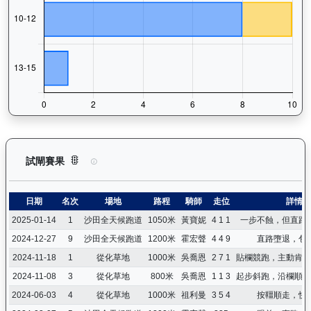
日新月著（G109）— 試閘賽果紀錄：查看馬匹所有試閘（Barr
試閘賽果
日期
名次
場地
路程
騎師
走位
詳情
2025-01-14
1
沙田全天候跑道
1050米
黃寶妮
4 1 1
一步不蝕，但直路
2024-12-27
9
沙田全天候跑道
1200米
霍宏聲
4 4 9
直路墮退，包
2024-11-18
1
從化草地
1000米
吳喬恩
2 7 1
貼欄競跑，主動肯走
2024-11-08
3
從化草地
800米
吳喬恩
1 1 3
起步斜跑，沿欄順走
2024-06-03
4
從化草地
1000米
祖利曼
3 5 4
按韁順走，快