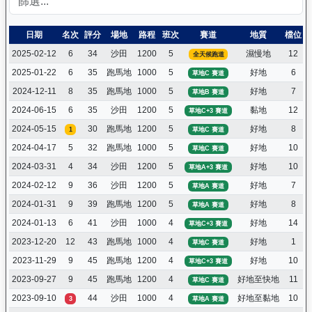
日期
名次
評分
場地
路程
班次
賽道
地質
檔位
2025-02-12
6
34
沙田
1200
5
濕慢地
12
全天候跑道
2025-01-22
6
35
跑馬地
1000
5
好地
6
草地C 賽道
2024-12-11
8
35
跑馬地
1000
5
好地
7
草地B 賽道
2024-06-15
6
35
沙田
1200
5
黏地
12
草地C+3 賽道
2024-05-15
30
跑馬地
1200
5
好地
8
1
草地C 賽道
2024-04-17
5
32
跑馬地
1000
5
好地
10
草地C 賽道
2024-03-31
4
34
沙田
1200
5
好地
10
草地A+3 賽道
2024-02-12
9
36
沙田
1200
5
好地
7
草地A 賽道
2024-01-31
9
39
跑馬地
1200
5
好地
8
草地A 賽道
2024-01-13
6
41
沙田
1000
4
好地
14
草地C+3 賽道
2023-12-20
12
43
跑馬地
1000
4
好地
1
草地C 賽道
2023-11-29
9
45
跑馬地
1200
4
好地
10
草地C+3 賽道
2023-09-27
9
45
跑馬地
1200
4
好地至快地
11
草地C 賽道
2023-09-10
44
沙田
1000
4
好地至黏地
10
3
草地A 賽道