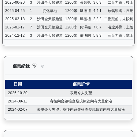
2025-06-20
3
沙田全天候跑道
1200米
黃智弘
3 6 3
二百力策，後上第
2025-04-25
1
從化草地
1200米
班德禮
4 4 1
放鬆競跑，反應良
2025-03-18
2
沙田全天候跑道
1200米
班德禮
2 2 2
二疊跟前，末段騎落
2025-01-17
7
沙田全天候跑道
1200米
何澤堯
7 8 7
沿途外疊，上落不
2024-12-12
3
沙田全天候跑道
1200米
董明朗
5 8 3
三百力策，竄上悅
日日獎（H283）— 傷患紀錄：查看馬匹完整的獸醫檢查報告及傷
傷患紀錄
日期
傷患詳情
2025-10-30
表現令人失望
2024-09-11
賽後內窺鏡檢查發現氣管內有大量痰液
2024-02-07
表現令人失望，賽後內窺鏡檢查發現氣管內有大量痰液