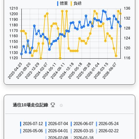
日日獎（H283）— 過往走位記錄圖表：查看馬匹最近1
過往10場走位記錄