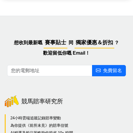
賽事貼士
獨家優惠＆折扣
想收到最新嘅
同
？
歡迎留低你嘅 Email！
免費留名
競馬賠率研究所
24小時雲端追蹤記錄賠率變動
為你提供《前所未見》的賠率信號
AI精選及投注策略助你節省 10x 時間