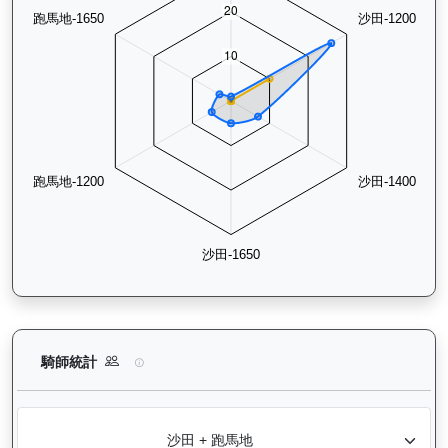
日日獎（H283）— 騎師統計分析：查看各騎師策騎此馬匹的出
騎師統計