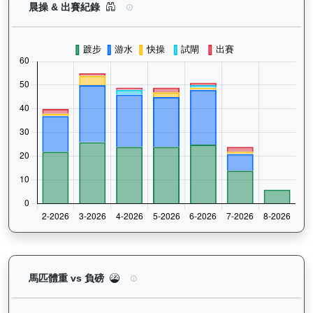
日日獎（H283）— 晨操及出賽紀錄圖表：以月度
晨操 & 出賽紀錄
日日獎（H283）— 馬匹體重與負磅走勢圖：追蹤馬
馬匹體重 vs 負磅