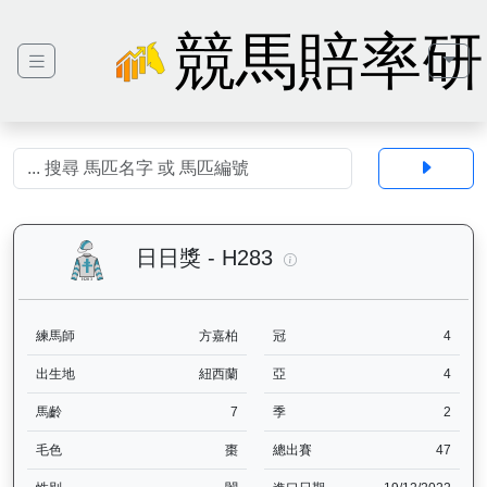
競馬賠率研
日日獎（H283）— 馬匹
日日獎 - H283
練馬師
方嘉柏
冠
4
出生地
紐西蘭
亞
4
馬齡
7
季
2
毛色
棗
總出賽
47