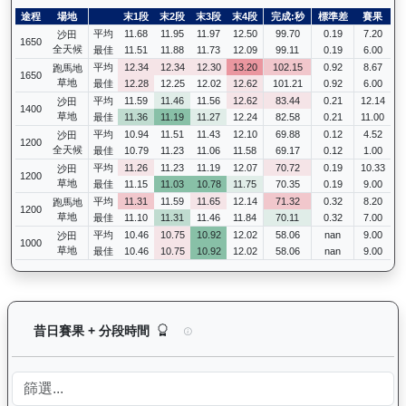
途程
場地
末1段
末2段
末3段
末4段
完成:秒
標準差
賽果
平均
11.68
11.95
11.97
12.50
99.70
0.19
7.20
沙田
1650
全天候
最佳
11.51
11.88
11.73
12.09
99.11
0.19
6.00
平均
12.34
12.34
12.30
13.20
102.15
0.92
8.67
跑馬地
1650
草地
最佳
12.28
12.25
12.02
12.62
101.21
0.92
6.00
平均
11.59
11.46
11.56
12.62
83.44
0.21
12.14
沙田
1400
草地
最佳
11.36
11.19
11.27
12.24
82.58
0.21
11.00
平均
10.94
11.51
11.43
12.10
69.88
0.12
4.52
沙田
1200
全天候
最佳
10.79
11.23
11.06
11.58
69.17
0.12
1.00
平均
11.26
11.23
11.19
12.07
70.72
0.19
10.33
沙田
1200
草地
最佳
11.15
11.03
10.78
11.75
70.35
0.19
9.00
平均
11.31
11.59
11.65
12.14
71.32
0.32
8.20
跑馬地
1200
草地
最佳
11.10
11.31
11.46
11.84
70.11
0.32
7.00
平均
10.46
10.75
10.92
12.02
58.06
nan
9.00
沙田
1000
草地
最佳
10.46
10.75
10.92
12.02
58.06
nan
9.00
日日獎（H283）— 昔日賽果及分段時間紀錄：馬
昔日賽果 + 分段時間