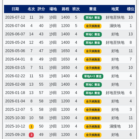
日期
名次
評分
場地
路程
班次
賽道
地質
檔位
2026-07-12
11
39
沙田
1400
5
好地至快地
10
草地A 賽道
2026-07-04
4
40
沙田
1200
5
濕快地
1
全天候跑道
2026-06-07
14
43
沙田
1400
4
好地
13
草地C 賽道
2026-05-24
12
45
沙田
1400
4
好地至快地
8
草地A 賽道
2026-05-06
7
47
沙田
1650
4
好地
11
全天候跑道
2026-04-01
8
49
沙田
1650
4
好地
7
全天候跑道
2026-03-15
7
51
沙田
1650
4
好地
10
全天候跑道
2026-02-22
11
53
沙田
1400
4
好地
4
草地A+3 賽道
2026-02-08
13
55
沙田
1400
4
好地
7
草地C 賽道
2026-01-18
13
57
沙田
1200
4
好地至快地
6
草地A 賽道
2026-01-04
8
58
沙田
1200
4
好地
4
全天候跑道
2025-12-07
5
58
沙田
1200
4
好地
3
全天候跑道
2025-10-30
10
58
沙田
1200
4
好地
11
全天候跑道
2025-10-12
50
沙田
1200
4
濕慢地
10
1
全天候跑道
2025-09-28
49
沙田
1200
4
好地
6
3
全天候跑道