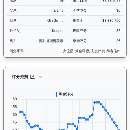
性別
閹
進口日期
19/12/2022
父系
Tarzino
今季獎金
$0
母系
Gin Swing
總獎金
$3,836,750
外祖父
Keeper
現時評分
36
馬主
鄭彼德與鄭俊豪
季初評分
36
同父系馬
火流星, 黃金蟬聯, 高度評價, 得意佳作
日日獎（H283）— 評分走勢圖表：追蹤香港賽馬會賽駒的官方評分歷
評分走勢