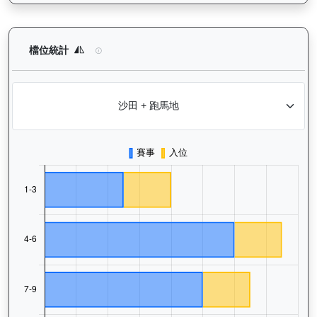
日日獎（H283）— 檔位統計分析：查看馬匹在不同起步閘位的出
檔位統計