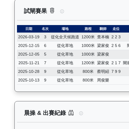
旭能精英（K544）— 試閘賽果
試閘賽果
日期
名次
場地
路程
騎師
走位
2026-03-19
3
從化全天候跑道
1200米
查本楠
2 2 3
2025-12-15
6
從化草地
1000米
梁家俊
2 5 6
2025-12-05
5
從化草地
1000米
梁家俊
2025-11-21
7
從化草地
1200米
梁家俊
2 1 7
閘
2025-10-28
9
從化草地
800米
蔡明紹
7 9 9
2025-10-13
9
從化草地
800米
周俊樂
旭能精英（K544）
晨操 & 出賽紀錄