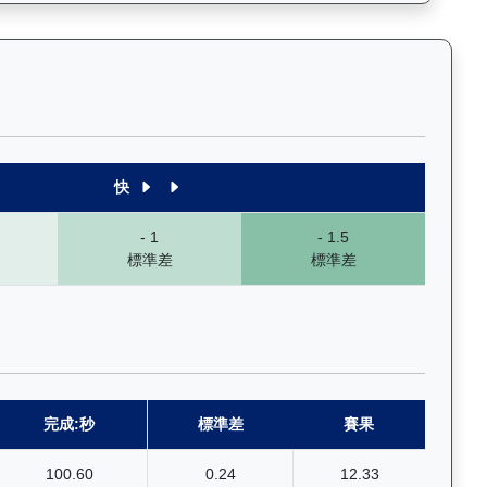
末1段至末4段），以顏色標示快慢程度，深入分析馬匹的前速、末段衝
快
- 1
- 1.5
標準差
標準差
完成:秒
標準差
賽果
100.60
0.24
12.33