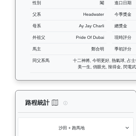
性別
閹
進口日期
父系
Headwater
今季獎金
母系
Ay Jay Charli
總獎金
外祖父
Pride Of Dubai
現時評分
馬主
鄭合明
季初評分
同父系馬
十二神將, 今明更好, 熱氣球, 占士德
美一生, 俏眼光, 辣得金, 閃電
旭能精英（K544）— 路程統計
路程統計