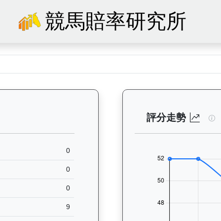
競馬賠率研究所
44）— 馬匹基本資料：查看香港賽馬會賽駒的完整檔案，包括練馬師、出生
旭
評分走勢
0
0
0
9