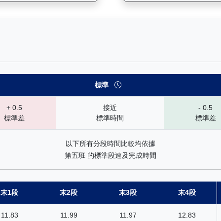
— 速勢末腳加速能力分析：查看馬匹在各途程和場地的詳細分段時間（
標準
+ 0.5
接近
- 0.5
標準差
標準時間
標準差
以下所有分段時間比較均依據
第五班 的標準段速及完成時間
末1段
末2段
末3段
末4段
11.83
11.99
11.97
12.83