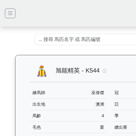
旭能精英（K5
旭能精英 - K544
練馬師
巫偉傑
冠
出生地
澳洲
亞
馬齡
4
季
毛色
栗
總出賽