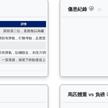
紀錄：查看馬匹所有試閘（Barrier Trial）的歷史成績，包
旭能
傷患紀錄
詳情
跟前居二位，直路無以為繼
閘前有脾氣，打鞭考驗，反應普通
前有脾氣，貼欄順走，末段力弱墮退
一直落後，催策下終點後追上
— 晨操及出賽紀錄圖表：以月度圖表顯示馬匹訓練活動（慢跑、游
馬匹體重 vs 負磅