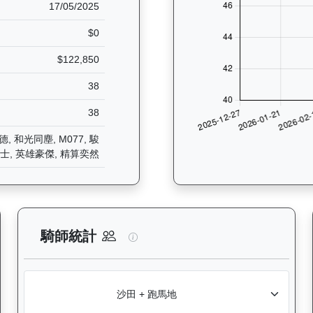
17/05/2025
$0
$122,850
38
38
, 和光同塵, M077, 駿
武士, 英雄豪傑, 精算奕然
分析：查看香港賽駒在不同途程距離（1000米至2400米）的出賽次
旭能精英（K544）— 騎師統計分
騎師統計