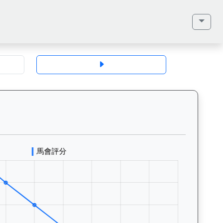
地、馬齡、毛色、性別、血統（父系、母系、外祖父）、馬主、同父系馬匹、歷
能精英（K544）— 評分走勢圖表：追蹤香港賽馬會賽駒的官方評分歷史