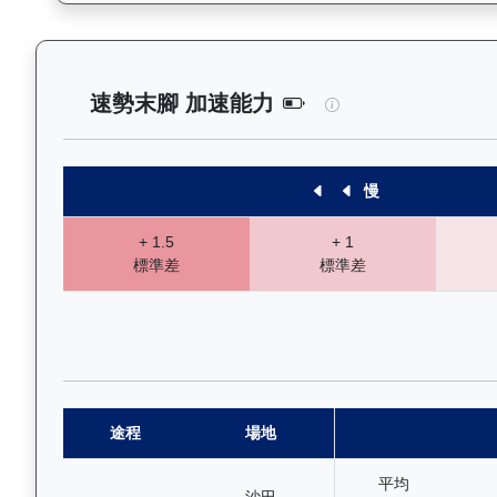
旭能精英（K544）
速勢末腳 加速能力
慢
+ 1.5
+ 1
標準差
標準差
途程
場地
平均