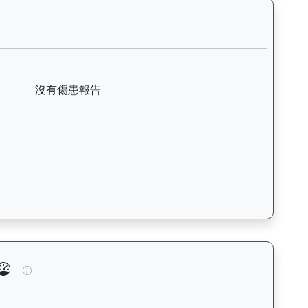
括日期、名次、場地、路程、騎師和走位，評估馬匹在正式比賽前的狀態。
精英（K544）— 傷患紀錄：查看馬匹完整的獸醫檢查報告及傷患歷
沒有傷患報告
泳、快跑）及試閘、正式出賽頻率，分析馬匹的體能訓練狀態。Tr
旭能精英（K544）— 馬匹體重與負磅走勢圖：追蹤馬匹體