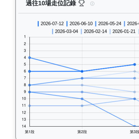
旭能精英（K544）—
過往10場走位記錄