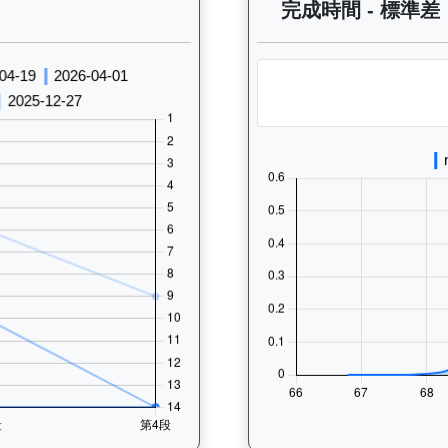
 過往走位記錄圖表：查看馬匹最近10場比賽的走位變化趨勢，分析馬匹的跑
完成時間 - 標準差