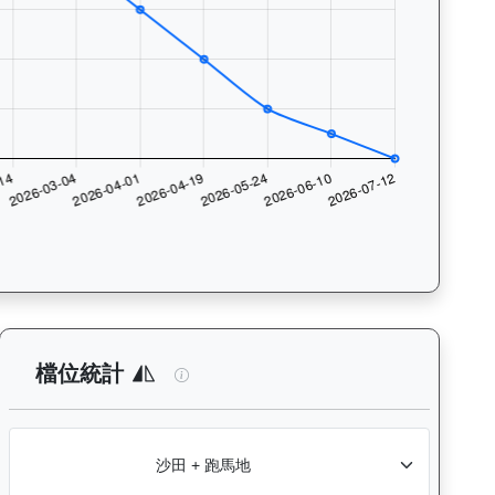
數與入位率統計，支援按沙田及跑馬地場地篩選，協助用戶找出馬匹最擅長的
析：查看各騎師策騎此馬匹的出賽次數與入位率統計，支援按場地篩選
旭能精英（K544）— 檔位統計分析：
檔位統計