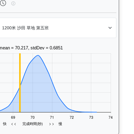
法風格和衝線能力。Race Position Chart: Visua
旭能精英（K544）— 完成時間標準差分析：以儀錶板圖表