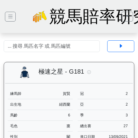
競馬賠率研
極速之星（G181）—
極速之星 - G181
練馬師
賀賢
冠
2
出生地
紐西蘭
亞
2
馬齡
6
季
3
毛色
棗
總出賽
27
性別
閹
進口日期
13/09/2021