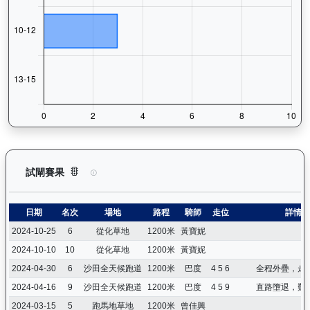
極速之星（G181）— 試閘賽果紀錄：查看馬匹所有試閘（Barr
試閘賽果
日期
名次
場地
路程
騎師
走位
詳情
2024-10-25
6
從化草地
1200米
黃寶妮
2024-10-10
10
從化草地
1200米
黃寶妮
2024-04-30
6
沙田全天候跑道
1200米
巴度
4 5 6
全程外疊，走
2024-04-16
9
沙田全天候跑道
1200米
巴度
4 5 9
直路墮退，難
2024-03-15
5
跑馬地草地
1200米
曾佳興