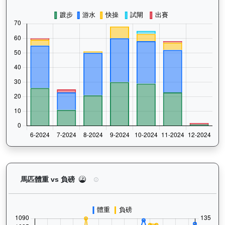
極速之星（G181）— 馬匹體重與負磅走勢圖：追蹤
馬匹體重 vs 負磅