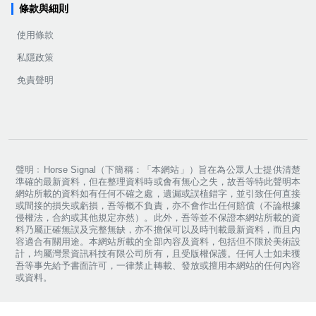
條款與細則
使用條款
私隱政策
免責聲明
聲明﹕Horse Signal（下簡稱：「本網站」）旨在為公眾人士提供清楚
準確的最新資料，但在整理資料時或會有無心之失，故吾等特此聲明本
網站所載的資料如有任何不確之處，遺漏或誤植錯字，並引致任何直接
或間接的損失或虧損，吾等概不負責，亦不會作出任何賠償（不論根據
侵權法，合約或其他規定亦然）。此外，吾等並不保證本網站所載的資
料乃屬正確無誤及完整無缺，亦不擔保可以及時刊載最新資料，而且內
容適合有關用途。本網站所載的全部內容及資料，包括但不限於美術設
計，均屬灣景資訊科技有限公司所有，且受版權保護。任何人士如未獲
吾等事先給予書面許可，一律禁止轉載、發放或擅用本網站的任何內容
或資料。
Copyright ©
2026
Horse Signal. All rights reserved.