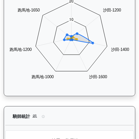
極速之星（G181）— 騎師統計分析：查看各騎師策騎此馬匹的
騎師統計