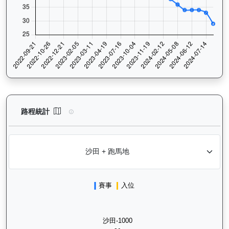
極速之星（G181）— 路程統計分析：查看香港賽駒在不同途程距離
路程統計