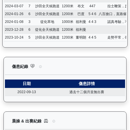
2024-03-07
7
沙田全天候跑道
1200米
布文
447
拉士鞭策，反
2024-01-26
6
沙田全天候跑道
1200米
巴度
5 4 6
八百搶口，直路催策
2024-01-08
3
從化草地
1000米
祖利曼
4 4 3
認真考驗，不
2023-12-28
6
從化全天候跑道
1200米
祖利曼
2023-10-24
5
沙田全天候跑道
1200米
董明朗
4 4 5
走勢平常，毫
極速之星（G181）— 傷患紀錄：查看馬匹完整的獸醫檢查報告及
傷患紀錄
日期
傷患詳情
2022-09-13
過去十二個月並無出賽
極速之星（G181）— 晨操及出賽紀錄圖表：以月
晨操 & 出賽紀錄