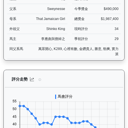
父系
Sweynesse
今季獎金
$490,000
母系
That Jamaican Girl
總獎金
$1,987,400
外祖父
Shinko King
現時評分
34
馬主
李應彪與鄧焯之
季初評分
29
同父系馬
萬眾開心, K289, 心裡有數, 金鑽貴人, 勝意, 勁爽, 實力
派
極速之星（G181）— 評分走勢圖表：追蹤香港賽馬會賽駒的官方評分
評分走勢