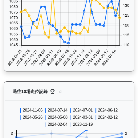
極速之星（G181）— 過往走位記錄圖表：查看馬匹最近
過往10場走位記錄