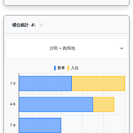
極速之星（G181）— 檔位統計分析：查看馬匹在不同起步閘位的
檔位統計