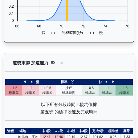
極速之星（G181）— 速勢末腳加速能力分析：查看
速勢末腳 加速能力
慢
標準
快
+ 1.5
+ 1
+ 0.5
接近
- 0.5
- 1
- 1.5
標準差
標準差
標準差
標準時間
標準差
標準差
標準差
以下所有分段時間比較均依據
第五班 的標準段速及完成時間
途程
場地
末1段
末2段
末3段
末4段
完成:秒
標準差
賽果
平均
12.41
12.46
12.19
12.67
101.62
0.26
7.33
跑馬地