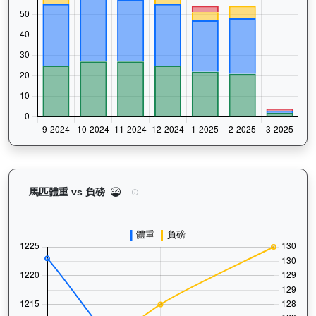
歡樂飛駒（J496）— 馬匹體重與負磅走勢圖：追蹤
馬匹體重 vs 負磅