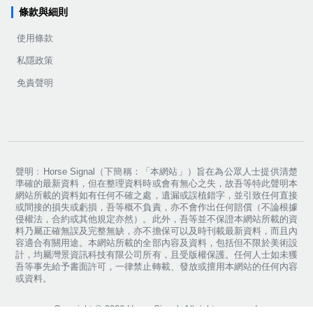
條款與細則
使用條款
私隱政策
免責聲明
聲明﹕Horse Signal（下簡稱：「本網站」）旨在為公眾人士提供清楚
準確的最新資料，但在整理資料時或會有無心之失，故吾等特此聲明本
網站所載的資料如有任何不確之處，遺漏或誤植錯字，並引致任何直接
或間接的損失或虧損，吾等概不負責，亦不會作出任何賠償（不論根據
侵權法，合約或其他規定亦然）。此外，吾等並不保證本網站所載的資
料乃屬正確無誤及完整無缺，亦不擔保可以及時刊載最新資料，而且內
容適合有關用途。本網站所載的全部內容及資料，包括但不限於美術設
計，均屬灣景資訊科技有限公司所有，且受版權保護。任何人士如未獲
吾等事先給予書面許可，一律禁止轉載、發放或擅用本網站的任何內容
或資料。
Copyright ©
2026
Horse Signal. All rights reserved.