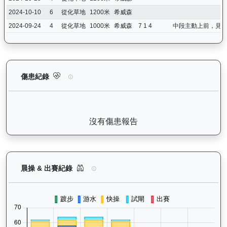
2024-10-10
6
從化草地
1200米
希威森
2024-09-24
4
從化草地
1000米
希威森
7 1 4
中段主動上前，見
歡樂飛駒（J496）— 傷患紀錄：查看馬匹完整的獸醫檢查報告及
傷患紀錄
沒有傷患報告
歡樂飛駒（J496）— 晨操及出賽紀錄圖表：以月
晨操 & 出賽紀錄