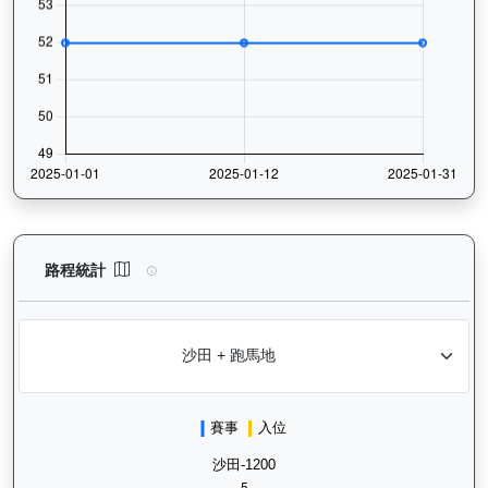
歡樂飛駒（J496）— 路程統計分析：查看香港賽駒在不同途程距離
路程統計