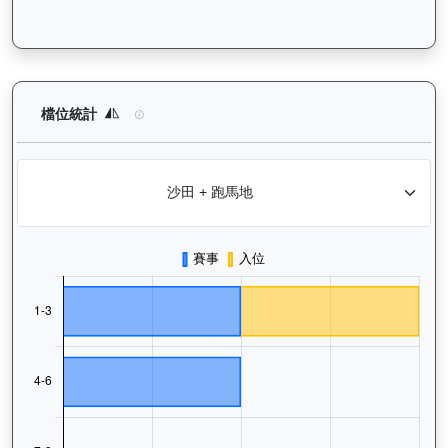
歡樂飛駒（J496）— 檔位統計分析：查看馬匹在不同起步閘位的
檔位統計