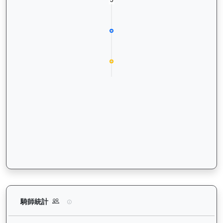
歡樂飛駒（J496）— 騎師統計分析：查看各騎師策騎此馬匹的
騎師統計