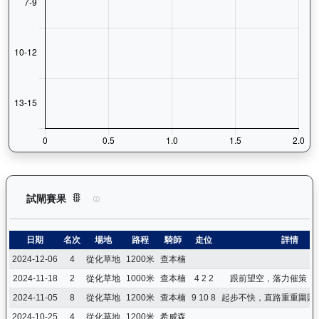
歡樂飛駒（J496）— 試閘賽果紀錄：查看馬匹所有試閘（Barr
試閘賽果
日期
名次
場地
路程
騎師
走位
詳情
2024-12-06
4
從化草地
1200米
查本楠
2024-11-18
2
從化草地
1000米
查本楠
4 2 2
跟前望空，落力催策，
2024-11-05
8
從化草地
1200米
查本楠
9 10 8
起步不快，直路重重圍困
2024-10-25
4
從化草地
1200米
希威森