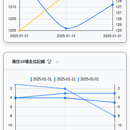
歡樂飛駒（J496）— 過往走位記錄圖表：查看馬匹最近
過往10場走位記錄