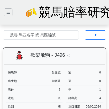
競馬賠率研
歡樂飛駒（J496）— 
歡樂飛駒 - J496
練馬師
呂健威
冠
0
出生地
紐西蘭
亞
0
馬齡
3
季
1
毛色
棗
總出賽
4
性別
閹
進口日期
09/05/2024