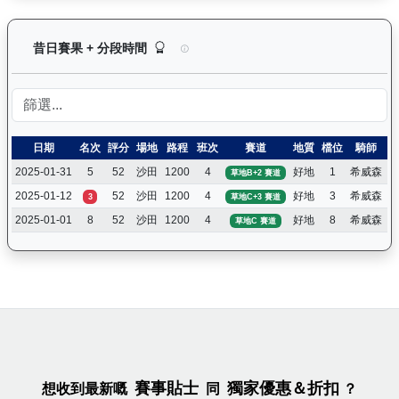
歡樂飛駒（J496）— 昔日賽果及分段時間紀錄：
昔日賽果 + 分段時間
日期
名次
評分
場地
路程
班次
賽道
地質
檔位
騎師
2025-01-31
5
52
沙田
1200
4
好地
1
希威森
草地B+2 賽道
2025-01-12
52
沙田
1200
4
好地
3
希威森
3
草地C+3 賽道
2025-01-01
8
52
沙田
1200
4
好地
8
希威森
草地C 賽道
賽事貼士
獨家優惠＆折扣
想收到最新嘅
同
？