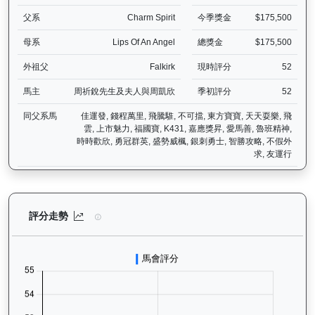
父系
Charm Spirit
今季獎金
$175,500
母系
Lips Of An Angel
總獎金
$175,500
外祖父
Falkirk
現時評分
52
馬主
周祈銳先生及夫人與周凱欣
季初評分
52
同父系馬
佳運發, 錢程萬里, 飛騰騅, 不可擋, 東方寶寶, 天天耍樂, 飛
雲, 上市魅力, 福國寶, K431, 嘉應獎昇, 愛馬善, 魯班精神,
時時歡欣, 勇冠群英, 盛勢威楓, 銀刺勇士, 智勝攻略, 不假外
求, 友運行
歡樂飛駒（J496）— 評分走勢圖表：追蹤香港賽馬會賽駒的官方評分
評分走勢