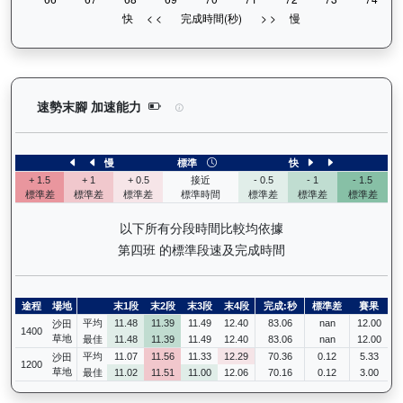
歡樂飛駒（J496）— 速勢末腳加速能力分析：查看
速勢末腳 加速能力
慢
標準
快
+ 1.5
+ 1
+ 0.5
接近
- 0.5
- 1
- 1.5
標準差
標準差
標準差
標準時間
標準差
標準差
標準差
以下所有分段時間比較均依據
第四班 的標準段速及完成時間
途程
場地
末1段
末2段
末3段
末4段
完成:秒
標準差
賽果
平均
11.48
11.39
11.49
12.40
83.06
nan
12.00
沙田
1400
草地
最佳
11.48
11.39
11.49
12.40
83.06
nan
12.00
平均
11.07
11.56
11.33
12.29
70.36
0.12
5.33
沙田
1200
草地
最佳
11.02
11.51
11.00
12.06
70.16
0.12
3.00