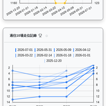
活力拍檔（K554）— 過往走位記錄圖表：查看馬匹最近
過往10場走位記錄