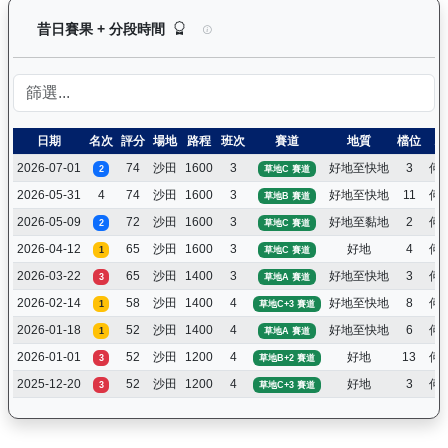
活力拍檔（K554）— 昔日賽果及分段時間紀錄：
昔日賽果 + 分段時間
日期
名次
評分
場地
路程
班次
賽道
地質
檔位
騎
2026-07-01
74
沙田
1600
3
好地至快地
3
何
2
草地C 賽道
2026-05-31
4
74
沙田
1600
3
好地至快地
11
何
草地B 賽道
2026-05-09
72
沙田
1600
3
好地至黏地
2
何
2
草地C 賽道
2026-04-12
65
沙田
1600
3
好地
4
何
1
草地C 賽道
2026-03-22
65
沙田
1400
3
好地至快地
3
何
3
草地A 賽道
2026-02-14
58
沙田
1400
4
好地至快地
8
何
1
草地C+3 賽道
2026-01-18
52
沙田
1400
4
好地至快地
6
何
1
草地A 賽道
2026-01-01
52
沙田
1200
4
好地
13
何
3
草地B+2 賽道
2025-12-20
52
沙田
1200
4
好地
3
何
3
草地C+3 賽道