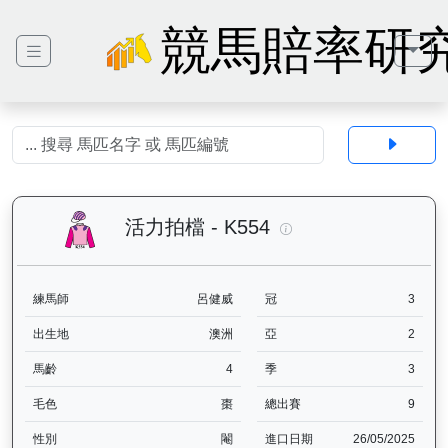
競馬賠率研
活力拍檔（K554）— 
活力拍檔 - K554
練馬師
呂健威
冠
3
出生地
澳洲
亞
2
馬齡
4
季
3
毛色
棗
總出賽
9
性別
閹
進口日期
26/05/2025