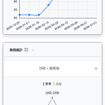
活力拍檔（K554）— 路程統計分析：查看香港賽駒在不同途程距離
路程統計