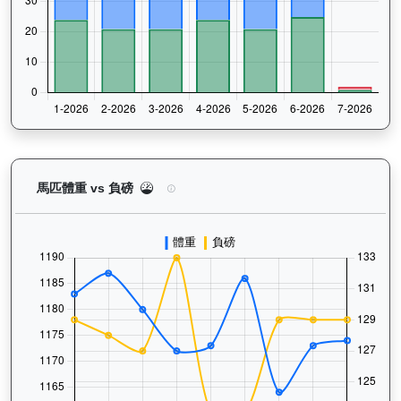
活力拍檔（K554）— 馬匹體重與負磅走勢圖：追蹤
馬匹體重 vs 負磅