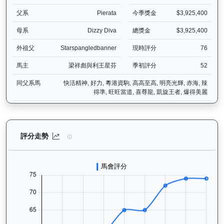
父系
Pierata
今季獎金
$3,925,400
母系
Dizzy Diva
總獎金
$3,925,400
外祖父
Starspangledbanner
現時評分
76
馬主
梁祥彪與利王星芬
季初評分
52
同父系馬
快活精神, 好力, 粵港資駒, 高高至高, 明亮光輝, 赤海, 辣
得準, 旺旺當道, 喜尊龍, 凱旋王者, 爆得美麗
活力拍檔（K554）— 評分走勢圖表：追蹤香港賽馬會賽駒的官方評分
評分走勢