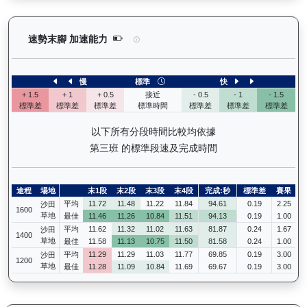
活力拍檔（K554）— 速勢末腳加速能力分析：查看
速勢末腳 加速能力
慢
標準
快
+ 1.5
+ 1
+ 0.5
接近
- 0.5
- 1
- 1.5
標準差
標準差
標準差
標準時間
標準差
標準差
標準差
以下所有分段時間比較均依據
第三班 的標準段速及完成時間
途程
場地
末1段
末2段
末3段
末4段
完成:秒
標準差
賽果
平均
11.72
11.48
11.22
11.84
94.61
0.19
2.25
沙田
1600
草地
最佳
11.46
11.26
10.84
11.51
94.13
0.19
1.00
平均
11.62
11.32
11.02
11.63
81.87
0.24
1.67
沙田
1400
草地
最佳
11.58
11.13
10.75
11.50
81.58
0.24
1.00
平均
11.29
11.29
11.03
11.77
69.85
0.19
3.00
沙田
1200
草地
最佳
11.28
11.09
10.84
11.69
69.67
0.19
3.00