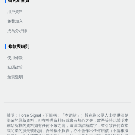
研究所會員
用戶資料
免費加入
成為分析師
條款與細則
使用條款
私隱政策
免責聲明
聲明﹕Horse Signal（下簡稱：「本網站」）旨在為公眾人士提供清楚
準確的最新資料，但在整理資料時或會有無心之失，故吾等特此聲明本
網站所載的資料如有任何不確之處，遺漏或誤植錯字，並引致任何直接
或間接的損失或虧損，吾等概不負責，亦不會作出任何賠償（不論根據