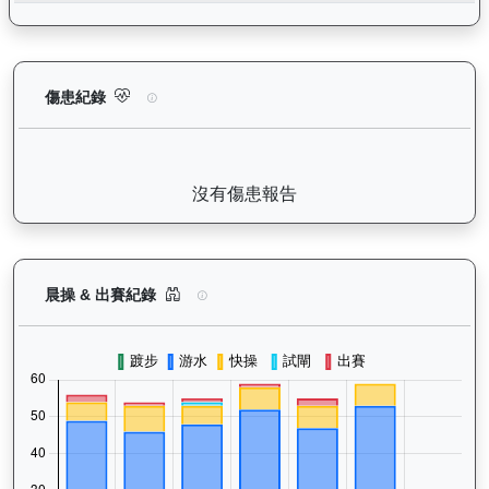
活力拍檔（K554）— 傷患紀錄：查看馬匹完整的獸醫檢查報告及
傷患紀錄
沒有傷患報告
活力拍檔（K554）— 晨操及出賽紀錄圖表：以月
晨操 & 出賽紀錄