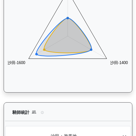
活力拍檔（K554）— 騎師統計分析：查看各騎師策騎此馬匹的
騎師統計