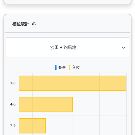
活力拍檔（K554）— 檔位統計分析：查看馬匹在不同起步閘位的
檔位統計