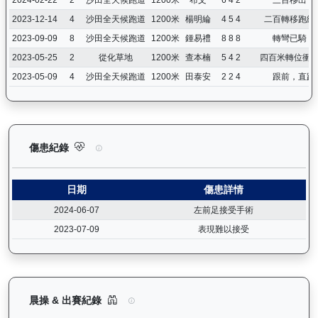
2023-12-14
4
沙田全天候跑道
1200米
楊明綸
4 5 4
二百轉移跑線
2023-09-09
8
沙田全天候跑道
1200米
鍾易禮
8 8 8
轉彎已騎，
2023-05-25
2
從化草地
1200米
查本楠
5 4 2
四百米轉位衝
2023-05-09
4
沙田全天候跑道
1200米
田泰安
2 2 4
跟前，直路
炯炯有神（H341）— 傷患紀錄：查看馬匹完整的獸醫檢查報告及
傷患紀錄
日期
傷患詳情
2024-06-07
左前足接受手術
2023-07-09
表現難以接受
炯炯有神（H341）— 晨操及出賽紀錄圖表：以月
晨操 & 出賽紀錄