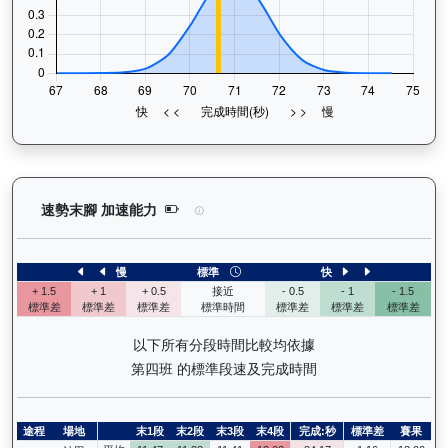
炯炯有神（H341）— 速勢末腳加速能力分析：查看
速勢末腳 加速能力
慢
標準
快
+ 1.5
+ 1
+ 0.5
接近
- 0.5
- 1
- 1.5
標準差
標準差
標準差
標準時間
標準差
標準差
標準差
以下所有分段時間比較均依據
第四班 的標準段速及完成時間
途程
場地
末1段
末2段
末3段
末4段
完成:秒
標準差
賽果