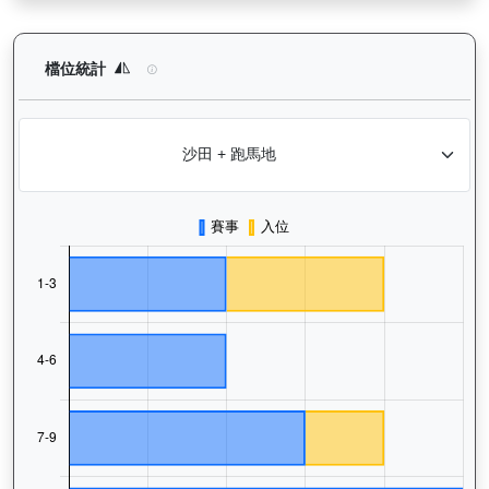
炯炯有神（H341）— 檔位統計分析：查看馬匹在不同起步閘位的
檔位統計