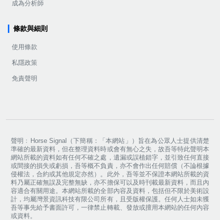
成為分析師
條款與細則
使用條款
私隱政策
免責聲明
聲明﹕Horse Signal（下簡稱：「本網站」）旨在為公眾人士提供清楚
準確的最新資料，但在整理資料時或會有無心之失，故吾等特此聲明本
網站所載的資料如有任何不確之處，遺漏或誤植錯字，並引致任何直接
或間接的損失或虧損，吾等概不負責，亦不會作出任何賠償（不論根據
侵權法，合約或其他規定亦然）。此外，吾等並不保證本網站所載的資
料乃屬正確無誤及完整無缺，亦不擔保可以及時刊載最新資料，而且內
容適合有關用途。本網站所載的全部內容及資料，包括但不限於美術設
計，均屬灣景資訊科技有限公司所有，且受版權保護。任何人士如未獲
吾等事先給予書面許可，一律禁止轉載、發放或擅用本網站的任何內容
或資料。