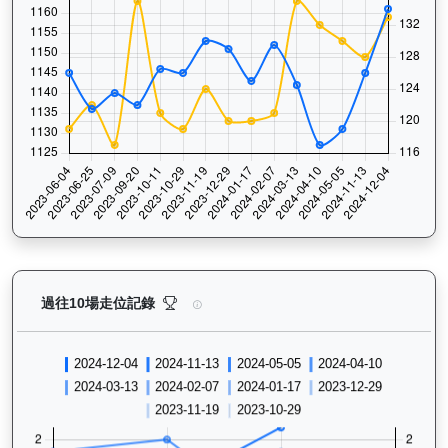
炯炯有神（H341）— 過往走位記錄圖表：查看馬匹最近
過往10場走位記錄