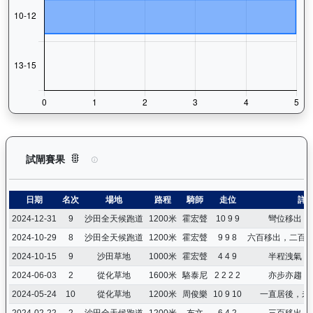
炯炯有神（H341）— 試閘賽果紀錄：查看馬匹所有試閘（Barr
試閘賽果
日期
名次
場地
路程
騎師
走位
詳
2024-12-31
9
沙田全天候跑道
1200米
霍宏聲
10 9 9
彎位移出，
2024-10-29
8
沙田全天候跑道
1200米
霍宏聲
9 9 8
六百移出，二百
2024-10-15
9
沙田草地
1000米
霍宏聲
4 4 9
半程洩氣，
2024-06-03
2
從化草地
1600米
駱泰尼
2 2 2 2
亦步亦趨，
2024-05-24
10
從化草地
1200米
周俊樂
10 9 10
一直居後，未
2024-02-22
2
沙田全天候跑道
1200米
布文
6 4 2
三百移出，