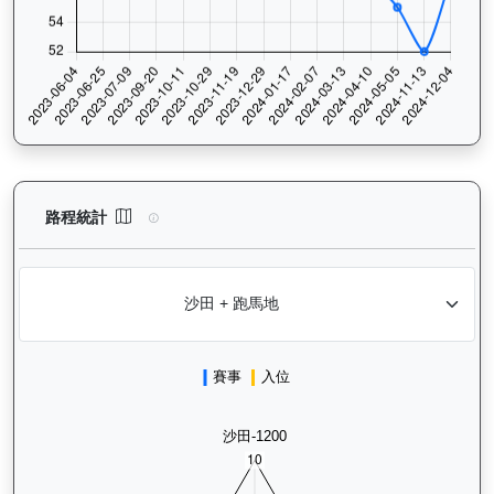
炯炯有神（H341）— 路程統計分析：查看香港賽駒在不同途程距離
路程統計