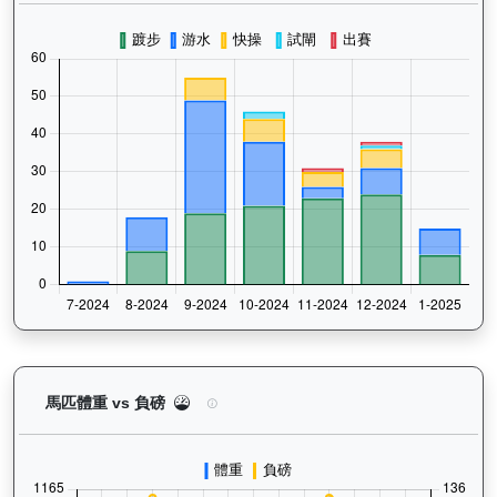
炯炯有神（H341）— 馬匹體重與負磅走勢圖：追蹤
馬匹體重 vs 負磅