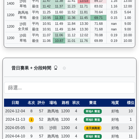
平均
11.47
11.38
11.41
13.03
84.17
1.16
13.00
沙田
1400
草地
最佳
11.42
11.37
11.23
11.71
83.02
1.16
12.00
平均
11.25
11.60
11.52
11.81
70.64
0.15
5.64
跑馬地
1200
草地
最佳
10.95
11.33
11.36
11.45
69.71
0.15
1.00
平均
10.91
11.49
11.84
13.30
71.68
nan
9.00
沙田
1200
全天候
最佳
10.91
11.49
11.84
13.30
71.68
nan
9.00
平均
11.07
11.06
11.12
12.02
70.08
0.19
10.00
沙田
1200
草地
最佳
11.06
10.87
11.01
11.76
69.89
0.19
10.00
炯炯有神（H341）— 昔日賽果及分段時間紀錄：
昔日賽果 + 分段時間
日期
名次
評分
場地
路程
班次
賽道
地質
檔位
2024-12-04
8
57
跑馬地
1200
4
好地
10
草地A 賽道
2024-11-13
52
跑馬地
1200
4
好地
1
1
草地B 賽道
2024-05-05
9
55
沙田
1200
4
好地
10
全天候跑道
2024-04-10
9
57
跑馬地
1200
4
好地
11
草地B 賽道