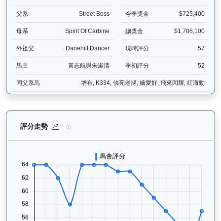
父系
Street Boss
今季獎金
$725,400
母系
Spirit Of Carbine
總獎金
$1,706,100
外祖父
Danehill Dancer
現時評分
57
馬主
黃志航與朱淑清
季初評分
52
同父系馬
增有, K334, 佛亮老撾, 嫡愛好, 飛來閃耀, 紅海勁
炯炯有神（H341）— 評分走勢圖表：追蹤香港賽馬會賽駒的官方評分
評分走勢