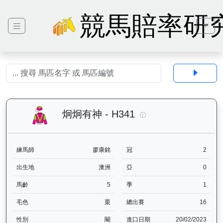
競馬賠率研
炯炯有神（H341）— 
炯炯有神 - H341
練馬師
廖康銘
冠
2
出生地
澳洲
亞
0
馬齡
5
季
1
毛色
栗
總出賽
16
性別
閹
進口日期
20/02/2023