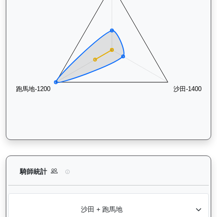
炯炯有神（H341）— 騎師統計分析：查看各騎師策騎此馬匹的
騎師統計