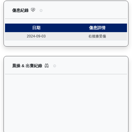
無限勝利（K060）— 傷患紀錄：查看馬匹完整的獸醫檢查報告及
傷患紀錄
日期
傷患詳情
2024-09-03
右後膝受傷
無限勝利（K060）— 晨操及出賽紀錄圖表：以月
晨操 & 出賽紀錄