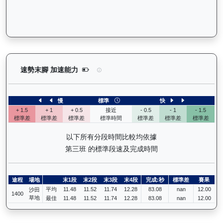
無限勝利（K060）— 速勢末腳加速能力分析：查看
速勢末腳 加速能力
慢
標準
快
+ 1.5
+ 1
+ 0.5
接近
- 0.5
- 1
- 1.5
標準差
標準差
標準差
標準時間
標準差
標準差
標準差
以下所有分段時間比較均依據
第三班 的標準段速及完成時間
途程
場地
末1段
末2段
末3段
末4段
完成:秒
標準差
賽果
平均
11.48
11.52
11.74
12.28
83.08
nan
12.00
沙田
1400
草地
最佳
11.48
11.52
11.74
12.28
83.08
nan
12.00