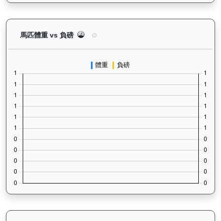
無限勝利（K060）— 馬匹體重與負磅走勢圖：追蹤
馬匹體重 vs 負磅