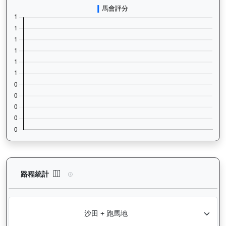
無限勝利（K060）— 路程統計分析：查看香港賽駒在不同途程距離
路程統計