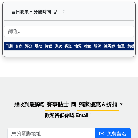
無限勝利（K060）— 昔日賽果及分段時間紀錄：
昔日賽果 + 分段時間
日期
名次
評分
場地
路程
班次
賽道
地質
檔位
騎師
練馬師
體重
負磅
賽事貼士
獨家優惠＆折扣
想收到最新嘅
同
？
歡迎留低你嘅 Email！
免費留名