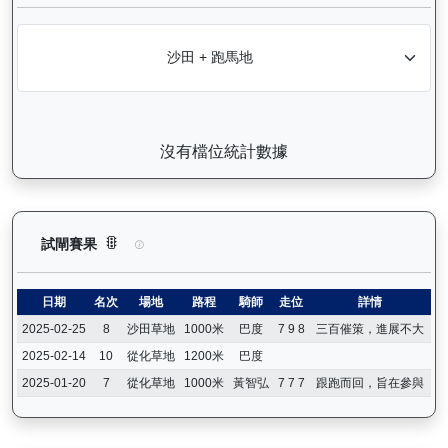
沒有檔位統計數據
無限勝利（K060）— 試閘賽果紀錄：查看馬匹所有試閘（Barr
試閘賽果
日期
名次
場地
路程
騎師
走位
詳情
2025-02-25
8
沙田草地
1000米
巴度
7 9 8
三百催策，進展不大
2025-02-14
10
從化草地
1200米
巴度
2025-01-20
7
從化草地
1000米
黃智弘
7 7 7
跟跑而回，旨在參與