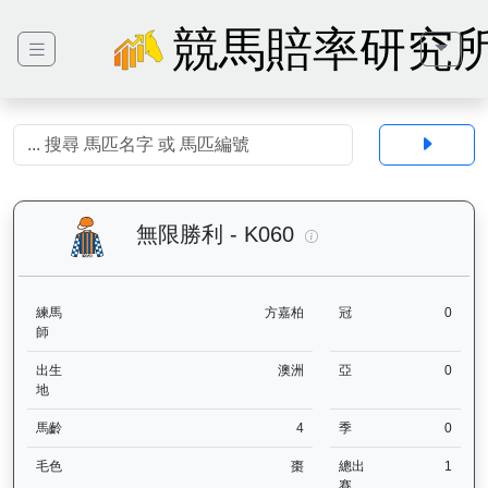
競馬賠率研究
無限勝利（K060）— 
無限勝利 - K060
練馬
方嘉柏
冠
0
師
出生
澳洲
亞
0
地
馬齡
4
季
0
毛色
棗
總出
1
賽