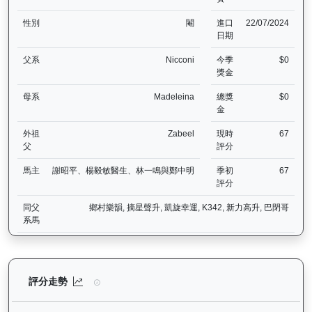
性別
閹
進口
22/07/2024
日期
父系
Nicconi
今季
$0
獎金
母系
Madeleina
總獎
$0
金
外祖
Zabeel
現時
67
父
評分
馬主
謝昭平、楊毅敏醫生、林一鳴與鄭中明
季初
67
評分
同父
鄉村樂韻, 摘星聲升, 凱旋幸運, K342, 新力高升, 巴閉哥
系馬
無限勝利（K060）— 評分走勢圖表：追蹤香港賽馬會賽駒的官方評分
評分走勢