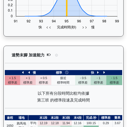
相映紅（J426）— 速勢末腳加速能力分析：查看馬
速勢末腳 加速能力
慢
標準
快
+ 1.5
+ 1
+ 0.5
接近
- 0.5
- 1
- 1.5
標準差
標準差
標準差
標準時間
標準差
標準差
標準差
以下所有分段時間比較均依據
第三班 的標準段速及完成時間
途程
場地
末1段
末2段
末3段
末4段
完成:秒
標準差
賽果
平均
12.19
12.18
11.94
12.16
100.15
0.29
3.67
跑馬地
1650