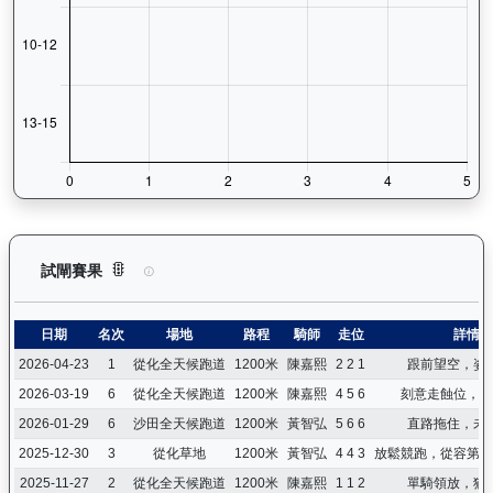
相映紅（J426）— 試閘賽果紀錄：查看馬匹所有試閘（Barri
試閘賽果
日期
名次
場地
路程
騎師
走位
詳情
2026-04-23
1
從化全天候跑道
1200米
陳嘉熙
2 2 1
跟前望空，姿
2026-03-19
6
從化全天候跑道
1200米
陳嘉熙
4 5 6
刻意走蝕位，旨
2026-01-29
6
沙田全天候跑道
1200米
黃智弘
5 6 6
直路拖住，未
2025-12-30
3
從化草地
1200米
黃智弘
4 4 3
放鬆競跑，從容第三
2025-11-27
2
從化全天候跑道
1200米
陳嘉熙
1 1 2
單騎領放，猶