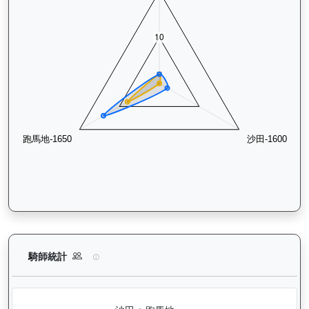
相映紅（J426）— 騎師統計分析：查看各騎師策騎此馬匹的出
騎師統計