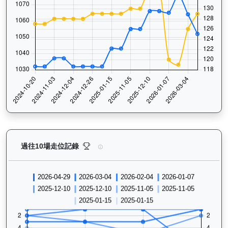
相映紅（J426）— 過往走位記錄圖表：查看馬匹最近1
過往10場走位記錄