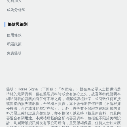
免費加入
成為分析師
條款與細則
使用條款
私隱政策
免責聲明
聲明﹕Horse Signal（下簡稱：「本網站」）旨在為公眾人士提供清楚
準確的最新資料，但在整理資料時或會有無心之失，故吾等特此聲明本
網站所載的資料如有任何不確之處，遺漏或誤植錯字，並引致任何直接
或間接的損失或虧損，吾等概不負責，亦不會作出任何賠償（不論根據
侵權法，合約或其他規定亦然）。此外，吾等並不保證本網站所載的資
料乃屬正確無誤及完整無缺，亦不擔保可以及時刊載最新資料，而且內
容適合有關用途。本網站所載的全部內容及資料，包括但不限於美術設
計，均屬灣景資訊科技有限公司所有，且受版權保護。任何人士如未獲