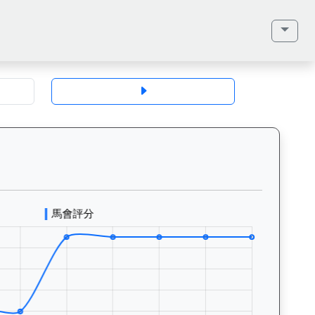
地、馬齡、毛色、性別、血統（父系、母系、外祖父）、馬主、同父系馬匹、歷
盛人生（K507）— 評分走勢圖表：追蹤香港賽馬會賽駒的官方評分歷史