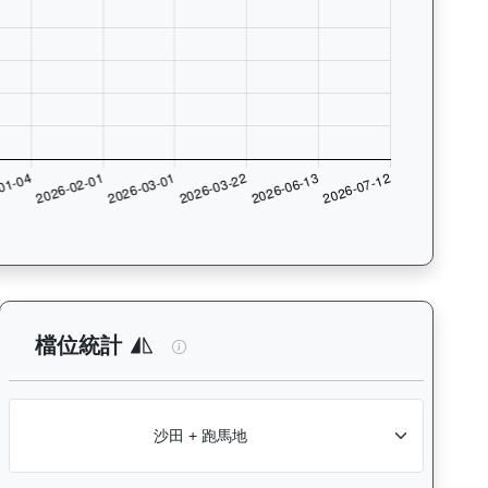
數與入位率統計，支援按沙田及跑馬地場地篩選，協助用戶找出馬匹最擅長的
析：查看各騎師策騎此馬匹的出賽次數與入位率統計，支援按場地篩選
睿盛人生（K507）— 檔位統計分析：
檔位統計