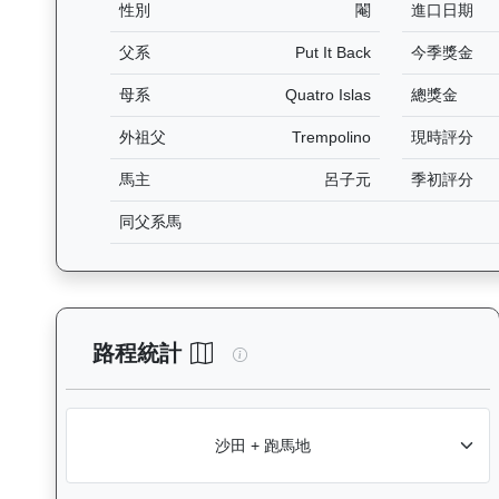
性別
閹
進口日期
父系
Put It Back
今季獎金
母系
Quatro Islas
總獎金
外祖父
Trempolino
現時評分
馬主
呂子元
季初評分
同父系馬
睿盛人生（K507）— 路程統計
路程統計