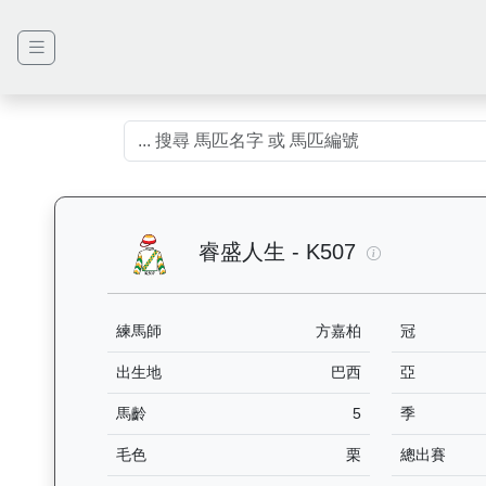
睿盛人生（K5
睿盛人生 - K507
練馬師
方嘉柏
冠
出生地
巴西
亞
馬齡
5
季
毛色
栗
總出賽