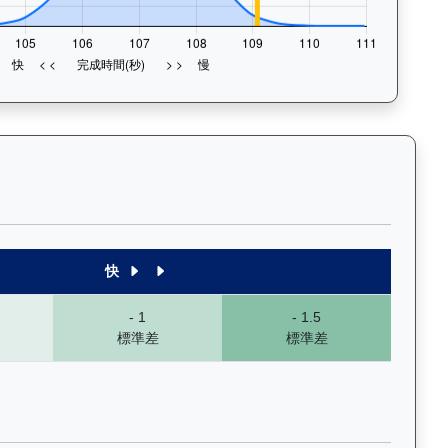
末1段至末4段），以顏色標示快慢程度，深入分析馬匹的前速、末段衝
快
- 1
- 1.5
標準差
標準差