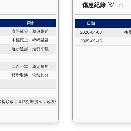
紀錄：查看馬匹所有試閘（Barrier Trial）的歷史成績，包
睿盛
傷患紀錄
詳情
日期
直路催策，越追越近
2026-04-08
接
中檔竄上，輕輕鬆鬆
2025-09-15
逐步追趕，走勢平穩
二百一鬆，奠定勝局
輕鬆取勝，恰如其分
順勢領放，直路打鞭提示，勉強第四