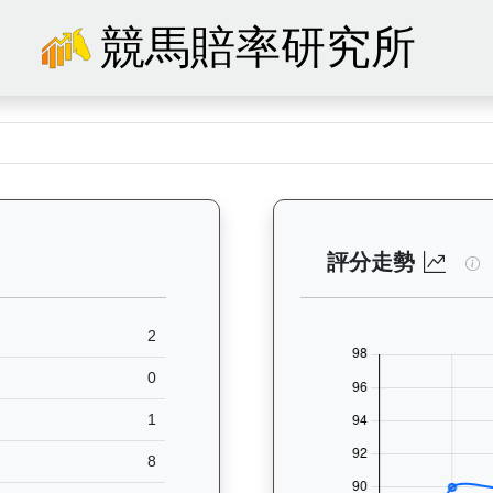
競馬賠率研究所
07）— 馬匹基本資料：查看香港賽馬會賽駒的完整檔案，包括練馬師、出生
睿
評分走勢
2
0
1
8