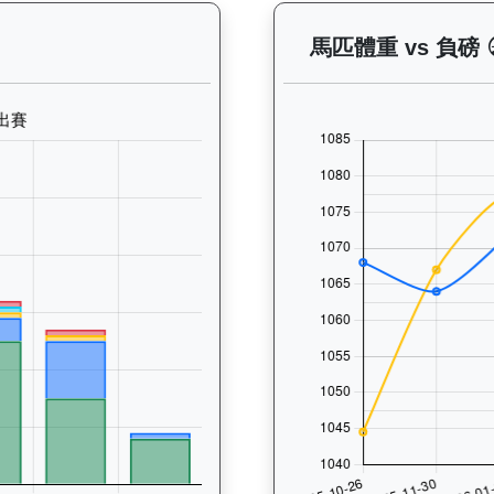
— 晨操及出賽紀錄圖表：以月度圖表顯示馬匹訓練活動（慢跑、游
馬匹體重 vs 負磅