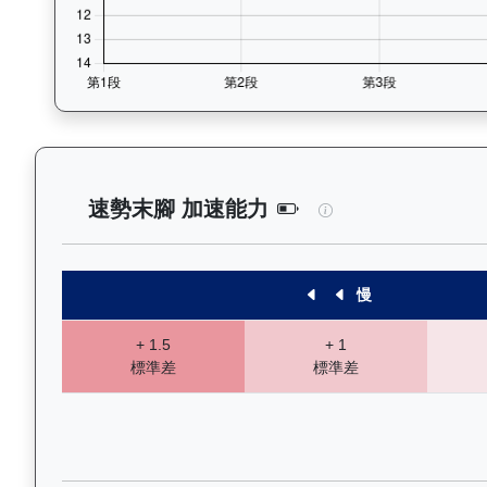
睿盛人生（K507）
速勢末腳 加速能力
慢
+ 1.5
+ 1
標準差
標準差