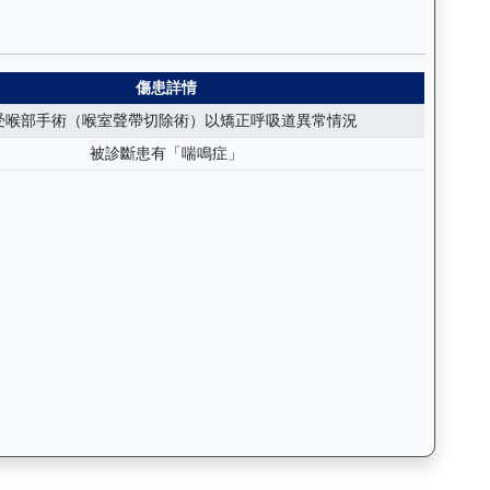
括日期、名次、場地、路程、騎師和走位，評估馬匹在正式比賽前的狀態。
人生（K507）— 傷患紀錄：查看馬匹完整的獸醫檢查報告及傷患歷
傷患詳情
受喉部手術（喉室聲帶切除術）以矯正呼吸道異常情況
被診斷患有「喘鳴症」