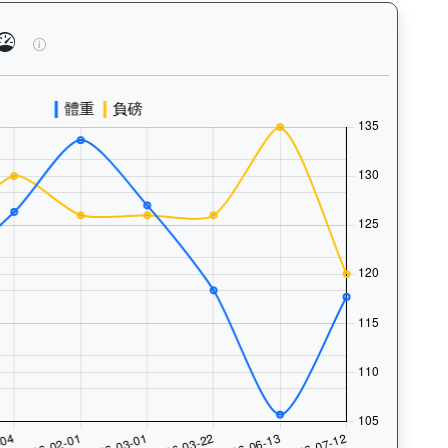
泳、快跑）及試閘、正式出賽頻率，分析馬匹的體能訓練狀態。Tr
睿盛人生（K507）— 馬匹體重與負磅走勢圖：追蹤馬匹體