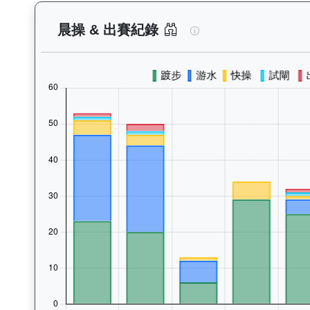
睿盛人生（K507）
晨操 & 出賽紀錄