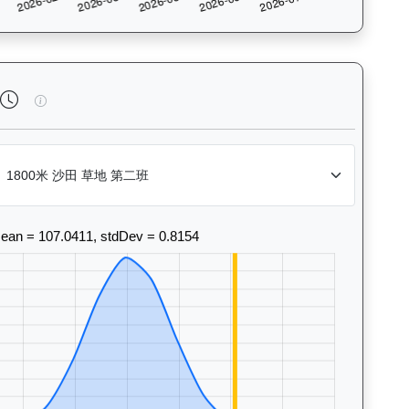
法風格和衝線能力。Race Position Chart: Visua
睿盛人生（K507）— 完成時間標準差分析：以儀錶板圖表