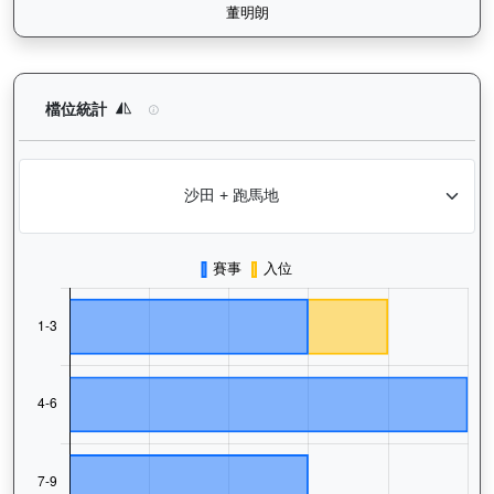
背背龍（H374）— 檔位統計分析：查看馬匹在不同起步閘位的出
檔位統計