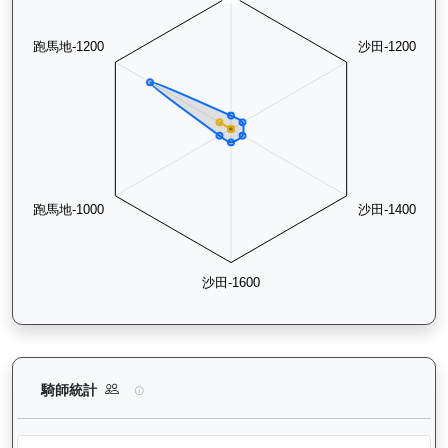
背背龍（H374）— 騎師統計分析：查看各騎師策騎此馬匹的出
騎師統計