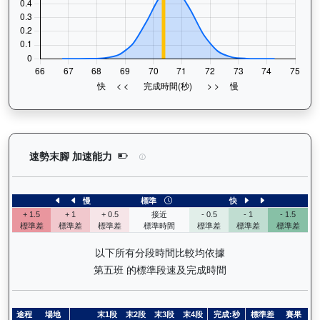
背背龍（H374）— 速勢末腳加速能力分析：查看馬
速勢末腳 加速能力
慢
標準
快
+ 1.5
+ 1
+ 0.5
接近
- 0.5
- 1
- 1.5
標準差
標準差
標準差
標準時間
標準差
標準差
標準差
以下所有分段時間比較均依據
第五班 的標準段速及完成時間
途程
場地
末1段
末2段
末3段
末4段
完成:秒
標準差
賽果