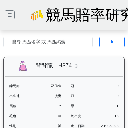
競馬賠率研
背背龍（H374）— 馬匹
背背龍 - H374
練馬師
巫偉傑
冠
0
出生地
澳洲
亞
0
馬齡
5
季
1
毛色
棕
總出賽
13
性別
閹
進口日期
20/03/2023