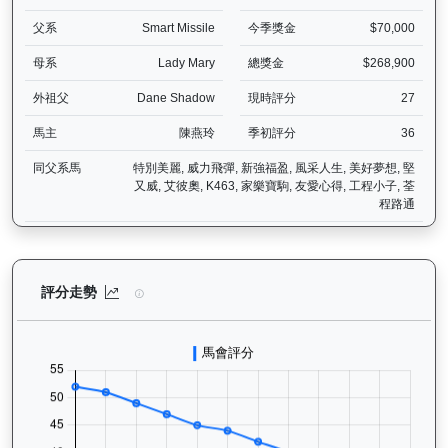
父系
Smart Missile
今季獎金
$70,000
母系
Lady Mary
總獎金
$268,900
外祖父
Dane Shadow
現時評分
27
馬主
陳燕玲
季初評分
36
同父系馬
特別美麗, 威力飛彈, 新強福盈, 風采人生, 美好夢想, 堅
又威, 艾彼奧, K463, 家樂寶駒, 友愛心得, 工程小子, 荃
程路通
背背龍（H374）— 評分走勢圖表：追蹤香港賽馬會賽駒的官方評分歷
評分走勢