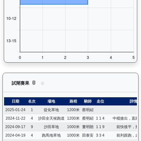
背背龍（H374）— 試閘賽果紀錄：查看馬匹所有試閘（Barri
試閘賽果
日期
名次
場地
路程
騎師
走位
詳情
2025-01-24
1
從化草地
1200米
蔡明紹
2024-11-22
4
沙田全天候跑道
1200米
蔡明紹
1 1 4
中檔搶出，直路
2024-09-17
9
沙田草地
1000米
董明朗
1 1 9
前快後平，無
2024-04-19
4
跑馬地草地
1000米
田泰安
3 3 4
前列跟跑，走