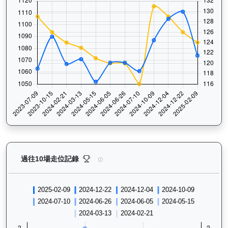
背背龍（H374）— 過往走位記錄圖表：查看馬匹最近1
過往10場走位記錄