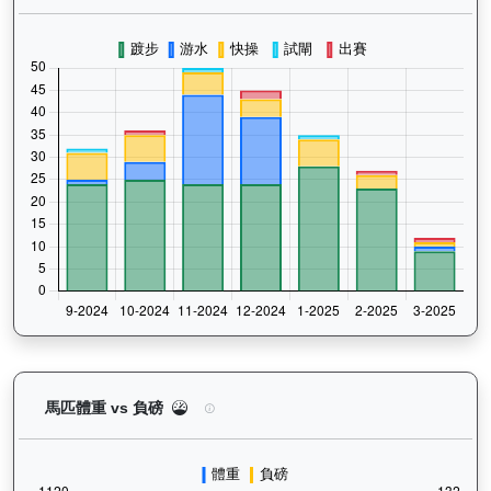
背背龍（H374）— 馬匹體重與負磅走勢圖：追蹤馬
馬匹體重 vs 負磅