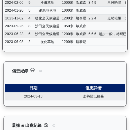
2024-02-06
9
沙田草地
1000米
希威森
3 4 9
早段唔慢，末
2024-01-20
5
跑馬地草地
1000米
希威森
2023-11-02
4
從化全天候跑道
1200米
駱泰尼
2 2 4
走勢稚嫩，未
2023-09-26
8
沙田全天候跑道
1050米
希威森
2023-06-23
6
沙田全天候跑道
1200米
希威森
6 6 6
起步一般，轉彎已騎
2023-06-08
2
從化草地
1200米
駱泰尼
背背龍（H374）— 傷患紀錄：查看馬匹完整的獸醫檢查報告及傷
傷患紀錄
日期
傷患詳情
2024-03-13
走勢難以接受
背背龍（H374）— 晨操及出賽紀錄圖表：以月度
晨操 & 出賽紀錄