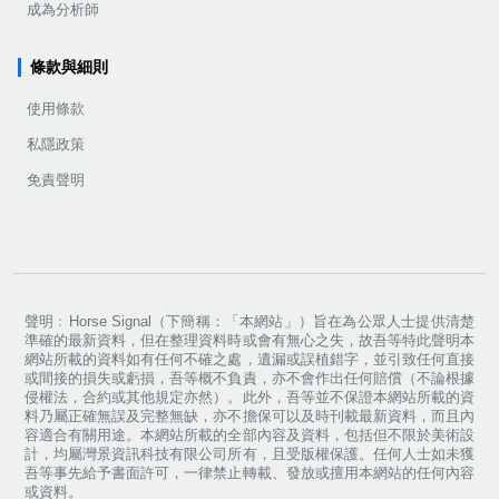
成為分析師
條款與細則
使用條款
私隱政策
免責聲明
聲明﹕Horse Signal（下簡稱：「本網站」）旨在為公眾人士提供清楚
準確的最新資料，但在整理資料時或會有無心之失，故吾等特此聲明本
網站所載的資料如有任何不確之處，遺漏或誤植錯字，並引致任何直接
或間接的損失或虧損，吾等概不負責，亦不會作出任何賠償（不論根據
侵權法，合約或其他規定亦然）。此外，吾等並不保證本網站所載的資
料乃屬正確無誤及完整無缺，亦不擔保可以及時刊載最新資料，而且內
容適合有關用途。本網站所載的全部內容及資料，包括但不限於美術設
計，均屬灣景資訊科技有限公司所有，且受版權保護。任何人士如未獲
吾等事先給予書面許可，一律禁止轉載、發放或擅用本網站的任何內容
或資料。