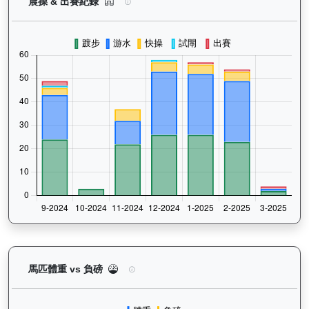
萬事快（G416）— 晨操及出賽紀錄圖表：以月度
晨操 & 出賽紀錄
萬事快（G416）— 馬匹體重與負磅走勢圖：追蹤馬
馬匹體重 vs 負磅