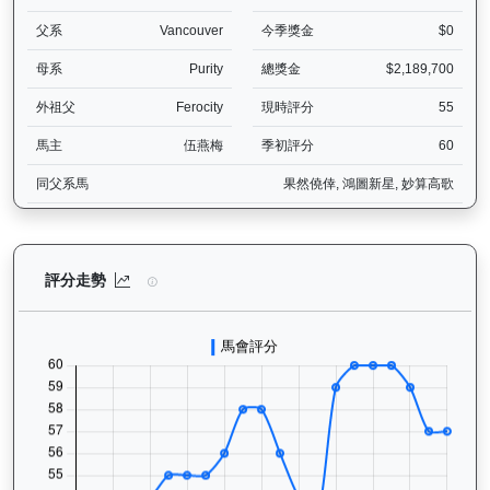
父系
Vancouver
今季獎金
$0
母系
Purity
總獎金
$2,189,700
外祖父
Ferocity
現時評分
55
馬主
伍燕梅
季初評分
60
同父系馬
果然僥倖, 鴻圖新星, 妙算高歌
萬事快（G416）— 評分走勢圖表：追蹤香港賽馬會賽駒的官方評分歷
評分走勢