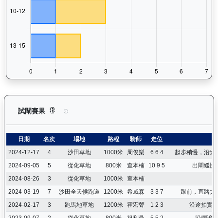
萬事快（G416）— 試閘賽果紀錄：查看馬匹所有試閘（Barri
試閘賽果
日期
名次
場地
路程
騎師
走位
2024-12-17
4
沙田草地
1000米
周俊樂
6 6 4
起步稍慢，沿途
2024-09-05
5
從化草地
800米
查本楠
10 9 5
出閘緩慢
2024-08-26
3
從化草地
1000米
查本楠
2024-03-19
7
沙田全天候跑道
1200米
希威森
3 3 7
跟前，直路大
2024-02-17
3
跑馬地草地
1200米
霍宏聲
1 2 3
沿途拍實
2023-09-07
2
從化草地
800米
祖利曼
5 5 2
沿欄追