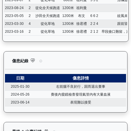
2023-08-24
2
從化全天候跑道
1200米
祖利曼
2023-05-05
2
沙田全天候跑道
1200米
布文
6 6 2
紋風未
2023-03-30
4
從化草地
1200米
徐君禮
2 2 4
跟前望
2023-03-16
2
從化草地
1200米
徐君禮
2 1 2
早段搶口難留，直
萬事快（G416）— 傷患紀錄：查看馬匹完整的獸醫檢查報告及傷
傷患紀錄
日期
傷患詳情
2025-01-30
右前腿不良於行，因而退出賽事
2024-05-26
賽後內窺鏡檢查發現氣管內有大量血液
2023-06-14
表現難以接受