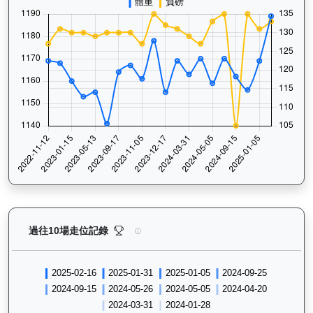
萬事快（G416）— 過往走位記錄圖表：查看馬匹最近1
過往10場走位記錄