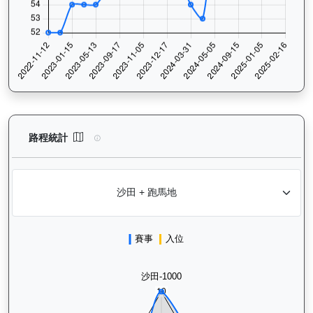
萬事快（G416）— 路程統計分析：查看香港賽駒在不同途程距離（
路程統計