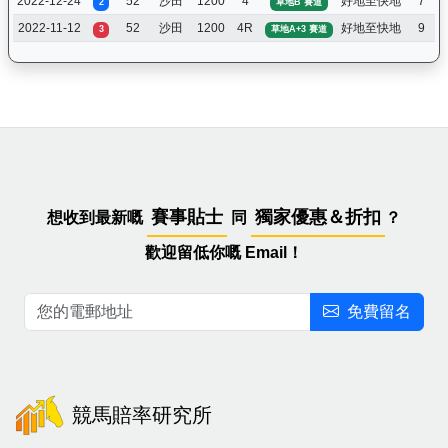
2022-12-24
52
沙田
1200
4
好地至快地
7
2
草地B 賽道
2022-11-12
52
沙田
1200
4R
好地至快地
9
3
草地A+3 賽道
賽事貼士
獨家優惠＆折扣
想收到最新嘅
同
？
歡迎留低你嘅 Email！
免費留名
競馬賠率研究所