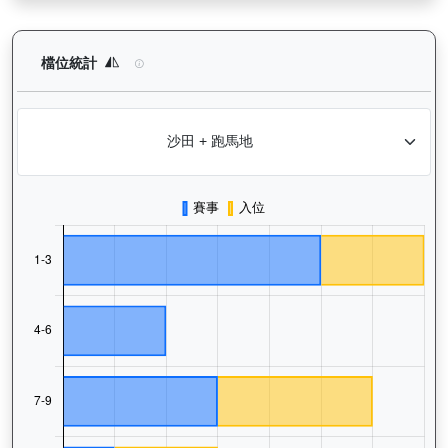
萬事快（G416）— 檔位統計分析：查看馬匹在不同起步閘位的出
檔位統計