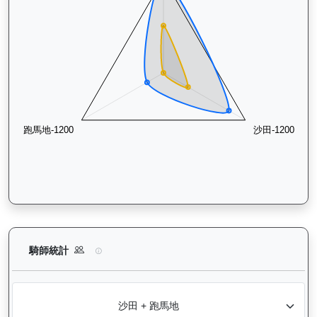
萬事快（G416）— 騎師統計分析：查看各騎師策騎此馬匹的出
騎師統計