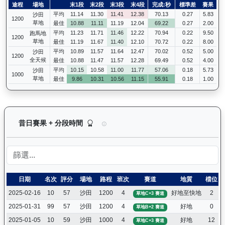
途程
場地
末1段
末2段
末3段
末4段
完成:秒
標準差
賽果
平均
11.14
11.30
11.41
12.38
70.13
0.27
5.83
沙田
1200
草地
最佳
10.88
11.11
11.19
12.04
69.22
0.27
2.00
平均
11.23
11.71
11.46
12.22
70.94
0.22
9.50
跑馬地
1200
草地
最佳
11.19
11.67
11.40
12.10
70.72
0.22
8.00
平均
10.89
11.57
11.64
12.47
70.02
0.52
5.00
沙田
1200
全天候
最佳
10.88
11.47
11.57
12.28
69.49
0.52
4.00
平均
10.15
10.58
11.00
11.77
57.06
0.18
5.73
沙田
1000
草地
最佳
9.86
10.31
10.56
11.15
55.91
0.18
1.00
萬事快（G416）— 昔日賽果及分段時間紀錄：馬
昔日賽果 + 分段時間
日期
名次
評分
場地
路程
班次
賽道
地質
檔位
2025-02-16
10
57
沙田
1200
4
好地至快地
2
草地C+3 賽道
2025-01-31
99
57
沙田
1200
4
好地
0
草地B+2 賽道
2025-01-05
10
59
沙田
1000
4
好地
12
草地C+3 賽道