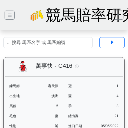
競馬賠率研
萬事快（G416）— 馬匹
萬事快 - G416
練馬師
容天鵬
冠
1
出生地
澳洲
亞
4
馬齡
5
季
3
毛色
棗
總出賽
21
性別
閹
進口日期
05/05/2022