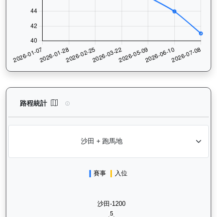
萬里鵬躍（L009）— 路程統計分析：查看香港賽駒在不同途程距離
路程統計