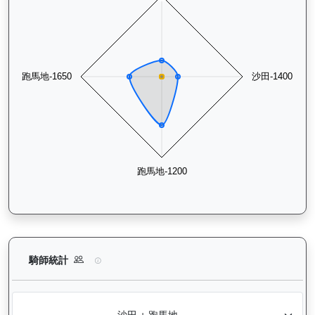
萬里鵬躍（L009）— 騎師統計分析：查看各騎師策騎此馬匹的
騎師統計