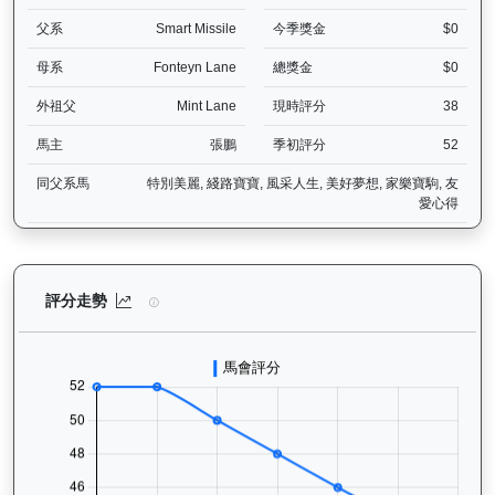
父系
Smart Missile
今季獎金
$0
母系
Fonteyn Lane
總獎金
$0
外祖父
Mint Lane
現時評分
38
馬主
張鵬
季初評分
52
同父系馬
特別美麗, 綫路寶寶, 風采人生, 美好夢想, 家樂寶駒, 友
愛心得
萬里鵬躍（L009）— 評分走勢圖表：追蹤香港賽馬會賽駒的官方評分
評分走勢