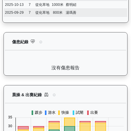
2025-10-13
7
從化草地
1000米
蔡明紹
2025-09-29
7
從化草地
800米
湯瑪善
萬里鵬躍（L009）— 傷患紀錄：查看馬匹完整的獸醫檢查報告及
傷患紀錄
沒有傷患報告
萬里鵬躍（L009）— 晨操及出賽紀錄圖表：以月
晨操 & 出賽紀錄