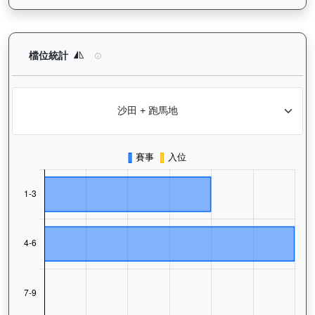
萬里鵬躍（L009）— 檔位統計分析：查看馬匹在不同起步閘位的
檔位統計