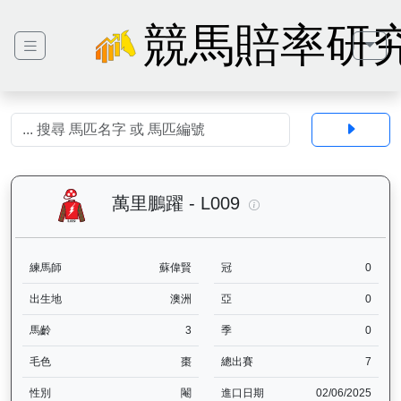
競馬賠率研
萬里鵬躍（L009）— 
萬里鵬躍 - L009
練馬師
蘇偉賢
冠
0
出生地
澳洲
亞
0
馬齡
3
季
0
毛色
棗
總出賽
7
性別
閹
進口日期
02/06/2025