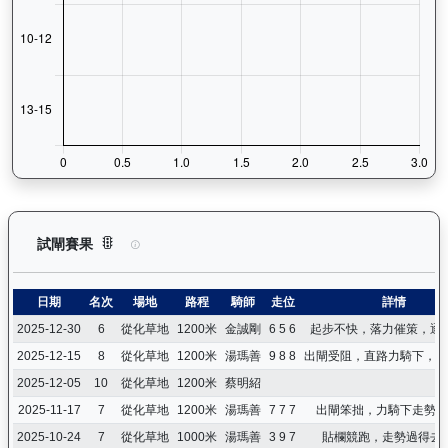
萬里鵬躍（L009）— 試閘賽果紀錄：查看馬匹所有試閘（Barr
試閘賽果
日期
名次
場地
路程
騎師
走位
詳情
2025-12-30
6
從化草地
1200米
金誠剛
6 5 6
起步不快，落力催策，逐
2025-12-15
8
從化草地
1200米
湯瑪善
9 8 8
出閘受阻，直路力騎下，徘
2025-12-05
10
從化草地
1200米
蔡明紹
2025-11-17
7
從化草地
1200米
湯瑪善
7 7 7
出閘笨拙，力騎下走勢不
2025-10-24
7
從化草地
1000米
湯瑪善
3 9 7
貼欄競跑，走勢過得去