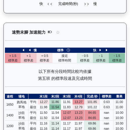
萬里鵬躍（L009）— 速勢末腳加速能力分析：查看
速勢末腳 加速能力
慢
標準
快
+ 1.5
+ 1
+ 0.5
接近
- 0.5
- 1
- 1.5
標準差
標準差
標準差
標準時間
標準差
標準差
標準差
以下所有分段時間比較均依據
第五班 的標準段速及完成時間
途程
場地
末1段
末2段
末3段
末4段
完成:秒
標準差
賽果
平均
12.27
11.86
11.91
13.27
101.85
0.63
11.00
跑馬地
1650
草地
最佳
11.98
11.54
11.83
12.79
101.22
0.63
11.00
平均
11.50
11.54
12.07
13.23
84.65
nan
10.00
沙田
1400
草地
最佳
11.50
11.54
12.07
13.23
84.65
nan
10.00
平均
11.16
11.14
11.17
11.97
69.86
nan
10.00
沙田
1200
草地
最佳
11.16
11.14
11.17
11.97
69.86
nan
10.00