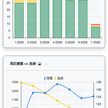
萬里鵬躍（L009）— 馬匹體重與負磅走勢圖：追蹤
馬匹體重 vs 負磅