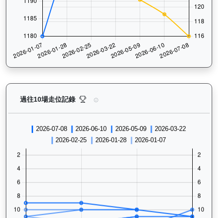
萬里鵬躍（L009）— 過往走位記錄圖表：查看馬匹最近
過往10場走位記錄