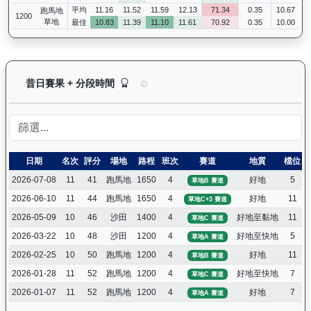
平均
11.16
11.52
11.59
12.13
71.34
0.35
10.67
跑馬地
1200
草地
最佳
10.83
11.39
11.10
11.61
70.92
0.35
10.00
萬里鵬躍（L009）— 昔日賽果及分段時間紀錄：
昔日賽果 + 分段時間
日期
名次
評分
場地
路程
班次
賽道
地質
檔位
2026-07-08
11
41
跑馬地
1650
4
好地
5
草地B 賽道
2026-06-10
11
44
跑馬地
1650
4
好地
11
草地C+3 賽道
2026-05-09
10
46
沙田
1400
4
好地至黏地
11
草地C 賽道
2026-03-22
10
48
沙田
1200
4
好地至快地
5
草地A 賽道
2026-02-25
10
50
跑馬地
1200
4
好地
11
草地B 賽道
2026-01-28
11
52
跑馬地
1200
4
好地至快地
7
草地C 賽道
2026-01-07
11
52
跑馬地
1200
4
好地
7
草地A 賽道