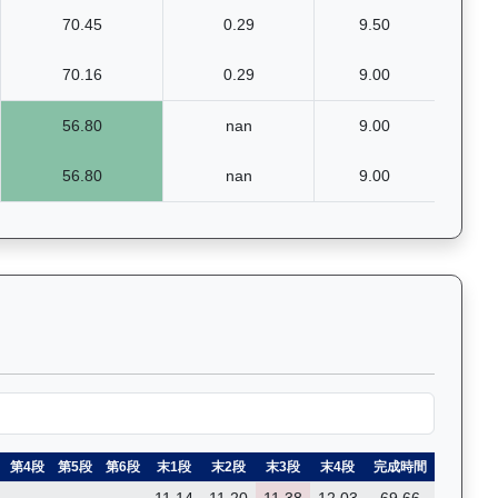
70.45
0.29
9.50
70.16
0.29
9.00
56.80
nan
9.00
56.80
nan
9.00
賽的詳細數據和分段時間，支援關鍵字篩選功能。Past Race R
第4段
第5段
第6段
末1段
末2段
末3段
末4段
完成時間