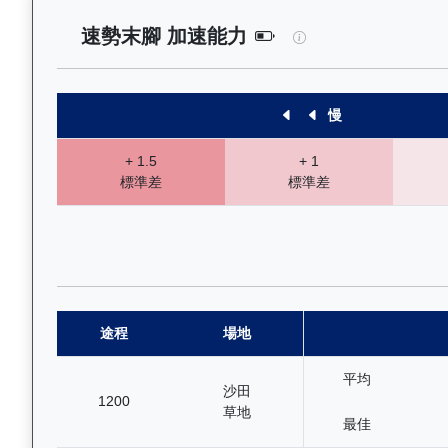
鋼鐵安防（L174）
速勢末腳 加速能力
慢
+ 1.5
+ 1
標準差
標準差
途程
場地
平均
沙田
1200
草地
最佳