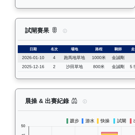
鋼鐵安防（L174）— 試閘賽果
試閘賽果
日期
名次
場地
路程
騎師
走
2026-01-10
4
跑馬地草地
1000米
金誠剛
2025-12-16
2
沙田草地
800米
金誠剛
5 
鋼鐵安防（L174）
晨操 & 出賽紀錄