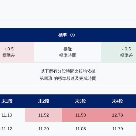
— 速勢末腳加速能力分析：查看馬匹在各途程和場地的詳細分段時間（
標準
+ 0.5
接近
- 0.5
標準差
標準時間
標準差
以下所有分段時間比較均依據
第四班 的標準段速及完成時間
末1段
末2段
末3段
末4段
11.19
11.52
11.59
12.78
11.12
11.20
11.08
11.79