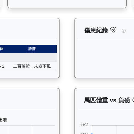
紀錄：查看馬匹所有試閘（Barrier Trial）的歷史成績，包
鋼鐵
傷患紀錄
位
詳情
5 2
二百催策，未處下風
— 晨操及出賽紀錄圖表：以月度圖表顯示馬匹訓練活動（慢跑、游
馬匹體重 vs 負磅