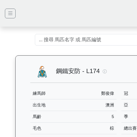
鋼鐵安防（L1
鋼鐵安防 - L174
練馬師
鄭俊偉
冠
出生地
澳洲
亞
馬齡
5
季
毛色
棕
總出賽