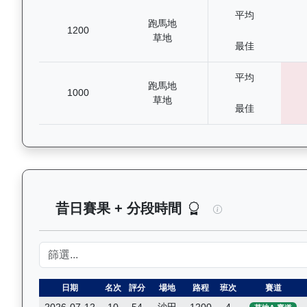
平均
跑馬地
1200
草地
最佳
平均
跑馬地
1000
草地
最佳
鋼鐵安防（L174
昔日賽果 + 分段時間
日期
名次
評分
場地
路程
班次
賽道