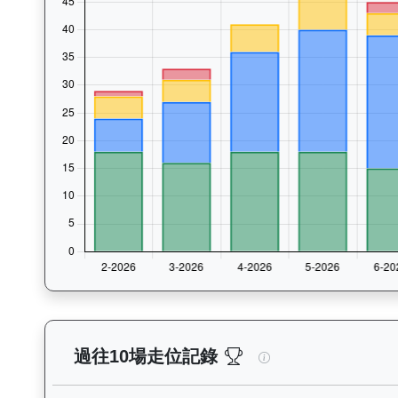
鋼鐵安防（L174）—
過往10場走位記錄