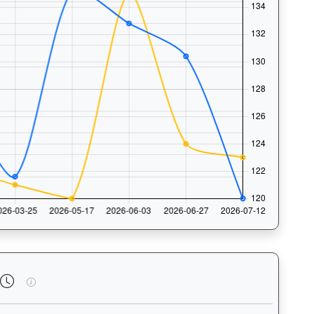
法風格和衝線能力。Race Position Chart: Visua
鋼鐵安防（L174）— 完成時間標準差分析：以儀錶板圖表