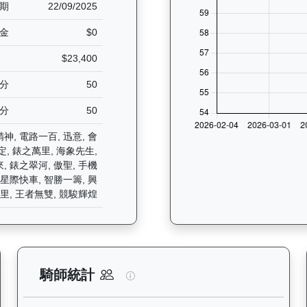
期
22/09/2025
金
$0
$23,400
分
50
分
50
神, 電路一百, 迅意, 會
定, 錶之萬里, 海象先生,
神來, 錶之翠河, 傲聖, 手機
 星際快車, 智勝一籌, 興
里, 王者無雙, 競駿輝煌
分析：查看香港賽駒在不同途程距離（1000米至2400米）的出賽次數
鋼鐵安防（L174）— 騎師統計分
騎師統計