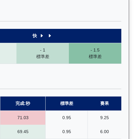
末1段至末4段），以顏色標示快慢程度，深入分析馬匹的前速、末段衝
快
- 1
- 1.5
標準差
標準差
完成:秒
標準差
賽果
71.03
0.95
9.25
69.45
0.95
6.00