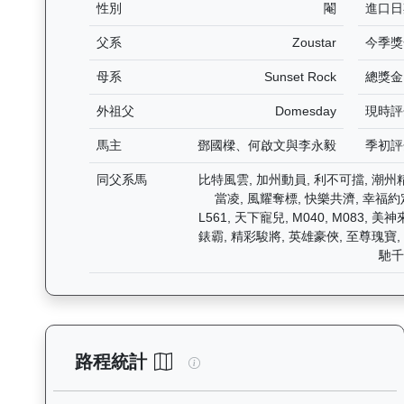
性別
閹
進口日
父系
Zoustar
今季獎
母系
Sunset Rock
總獎金
外祖父
Domesday
現時評
馬主
鄧國樑、何啟文與李永毅
季初評
同父系馬
比特風雲, 加州動員, 利不可擋, 潮州精
當凌, 風耀奪標, 快樂共濟, 幸福約
L561, 天下寵兒, M040, M083, 美
錶霸, 精彩駿將, 英雄豪俠, 至尊瑰寶,
馳千
鋼鐵安防（L174）— 路程統計
路程統計