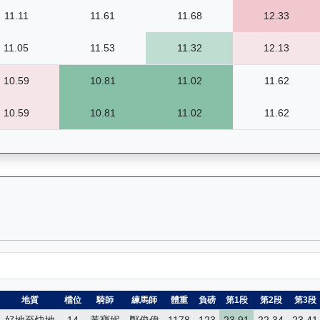
11.11
11.61
11.68
12.33
11.05
11.53
11.32
12.13
10.59
10.81
11.02
11.62
10.59
10.81
11.02
11.62
）— 昔日賽果及分段時間紀錄：馬匹完整的過往賽事資料庫，包括所有比
地質
檔位
騎師
練馬師
體重
負磅
第1段
第2段
第3段