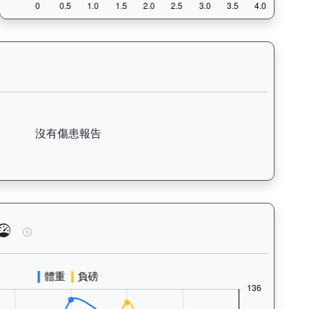
括日期、名次、場地、路程、騎師和走位，評估馬匹在正式比賽前的狀態。
安防（L174）— 傷患紀錄：查看馬匹完整的獸醫檢查報告及傷患歷
沒有傷患報告
泳、快跑）及試閘、正式出賽頻率，分析馬匹的體能訓練狀態。Tr
鋼鐵安防（L174）— 馬匹體重與負磅走勢圖：追蹤馬匹體