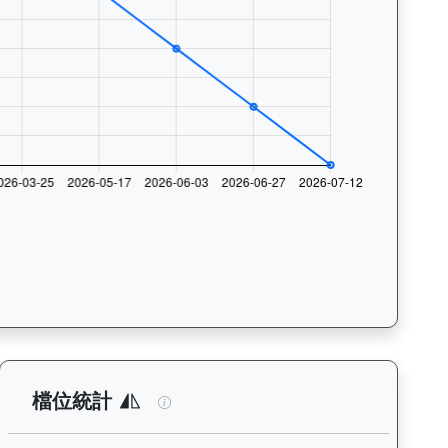
與入位率統計，支援按沙田及跑馬地場地篩選，協助用戶找出馬匹最擅長的
析：查看各騎師策騎此馬匹的出賽次數與入位率統計，支援按場地篩選
鋼鐵安防（L174）— 檔位統計分析：查
檔位統計