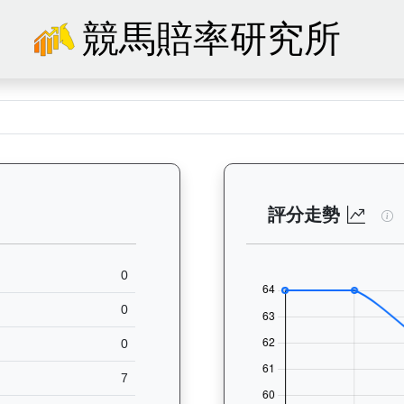
競馬賠率研究所
74）— 馬匹基本資料：查看香港賽馬會賽駒的完整檔案，包括練馬師、出生
鋼
評分走勢
0
0
0
7