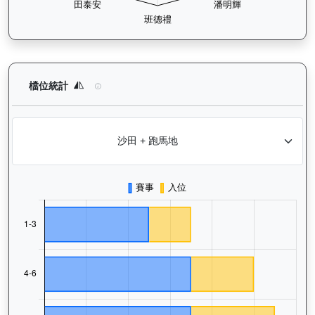
鑽石寶寶（G063）— 檔位統計分析：查看馬匹在不同起步閘位的
檔位統計