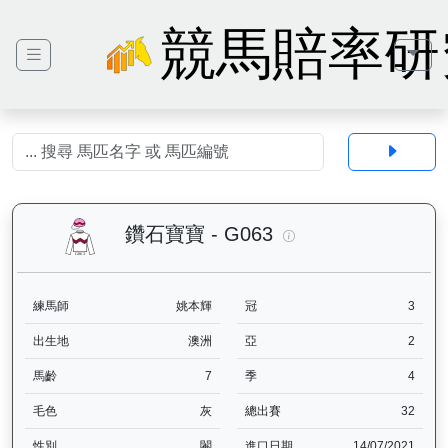
競馬賠率研
鑽石寶寶（G063）—
鑽石寶寶 - G063
練馬師
姚本輝
冠
3
出生地
澳洲
亞
2
馬齡
7
季
4
毛色
灰
總出賽
32
性別
閹
進口日期
14/07/2021