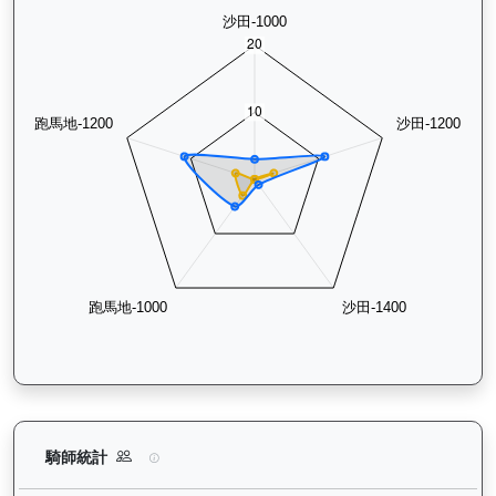
鑽石寶寶（G063）— 騎師統計分析：查看各騎師策騎此馬匹的
騎師統計