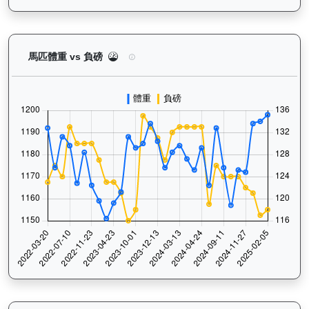
鑽石寶寶（G063）— 馬匹體重與負磅走勢圖：追蹤
馬匹體重 vs 負磅