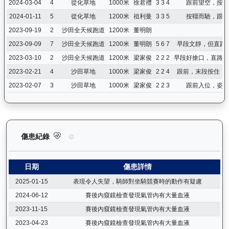
2024-03-04
4
從化草地
1000米
徐君禮
3 3 4
跟前望空，按住
2024-01-11
5
從化草地
1200米
祖利曼
3 3 5
按韁而馳，跟跑
2023-09-19
2
沙田全天候跑道
1200米
董明朗
2023-09-09
7
沙田全天候跑道
1200米
董明朗
5 6 7
早段文靜，但直路
2023-03-10
2
沙田全天候跑道
1200米
梁家俊
2 2 2
早段好搶口，直路僅
2023-02-21
4
沙田草地
1000米
梁家俊
2 2 4
跟前，末段按住，
2023-02-07
3
沙田草地
1000米
梁家俊
2 2 3
跟前入位，姿態
鑽石寶寶（G063）— 傷患紀錄：查看馬匹完整的獸醫檢查報告及
傷患紀錄
日期
傷患詳情
2025-01-15
表現令人失望，騎師對坐騎競賽時的動作有疑慮
2024-06-12
賽後內窺鏡檢查發現氣管內有大量血液
2023-11-15
賽後內窺鏡檢查發現氣管內有大量血液
2023-04-23
賽後內窺鏡檢查發現氣管內有大量血液