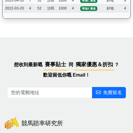
2022-04-10
7
52
沙田
1000
4
好地
6
草地C 賽道
2022-03-20
4
52
沙田
1000
4
好地
4
草地A 賽道
賽事貼士
獨家優惠＆折扣
想收到最新嘅
同
？
歡迎留低你嘅 Email！
免費留名
競馬賠率研究所