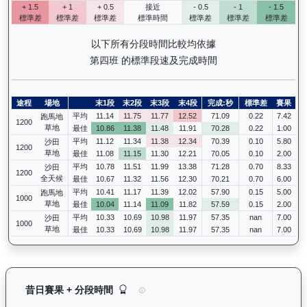
+ 1.5
+ 1
+ 0.5
接近
- 0.5
- 1
- 1.5
標準差
標準差
標準差
標準時間
標準差
標準差
標準差
以下所有分段時間比較均依據
第四班 的標準段速及完成時間
途程
場地
末1段
末2段
末3段
末4段
完成:秒
標準差
賽果
平均
11.14
11.75
11.77
12.52
71.09
0.22
7.42
跑馬地
1200
草地
最佳
10.86
11.38
11.48
11.91
70.28
0.22
1.00
平均
11.12
11.34
11.38
12.34
70.39
0.10
5.80
沙田
1200
草地
最佳
11.08
11.15
11.30
12.21
70.05
0.10
2.00
平均
10.78
11.51
11.99
13.38
71.28
0.70
8.33
沙田
1200
全天候
最佳
10.67
11.32
11.56
12.30
70.21
0.70
6.00
平均
10.41
11.17
11.39
12.02
57.90
0.15
5.00
跑馬地
1000
草地
最佳
10.04
11.14
11.09
11.82
57.59
0.15
2.00
平均
10.33
10.69
10.98
11.97
57.35
nan
7.00
沙田
1000
草地
最佳
10.33
10.69
10.98
11.97
57.35
nan
7.00
鑽石寶寶（G063）— 昔日賽果及分段時間紀錄：
昔日賽果 + 分段時間