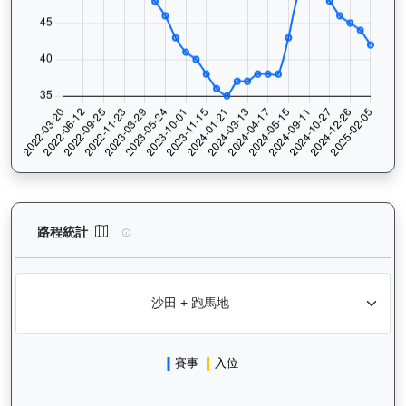
鑽石寶寶（G063）— 路程統計分析：查看香港賽駒在不同途程距離
路程統計