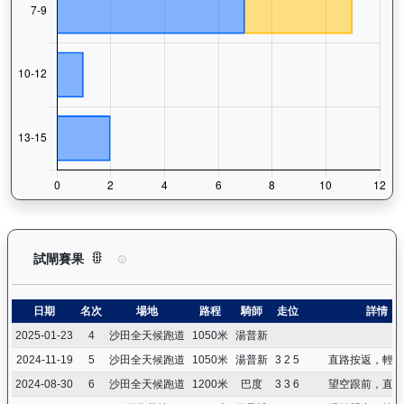
鑽石寶寶（G063）— 試閘賽果紀錄：查看馬匹所有試閘（Barr
試閘賽果
日期
名次
場地
路程
騎師
走位
詳情
2025-01-23
4
沙田全天候跑道
1050米
湯普新
2024-11-19
5
沙田全天候跑道
1050米
湯普新
3 2 5
直路按返，輕舒
2024-08-30
6
沙田全天候跑道
1200米
巴度
3 3 6
望空跟前，直路