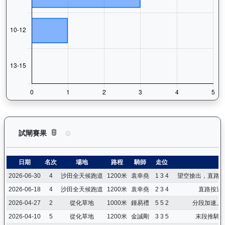
長勝金剛（K266）— 試閘賽果紀錄：查看馬匹所有試閘（Barr
試閘賽果
日期
名次
場地
路程
騎師
走位
2026-06-30
4
沙田全天候跑道
1200米
袁幸堯
1 3 4
望空搶出，直路
2026-06-18
4
沙田全天候跑道
1200米
袁幸堯
2 3 4
直路按返
2026-04-27
2
從化草地
1000米
鍾易禮
5 5 2
分段加速上
2026-04-10
5
從化草地
1200米
金誠剛
3 3 5
末段推騎