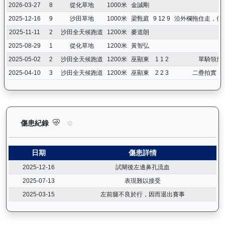
2026-03-27
8
從化草地
1000米
金誠剛
2025-12-16
9
沙田草地
1000米
梁甄庭
9 12 9
沿外欄拖住走，但
2025-11-11
2
沙田全天候跑道
1200米
麥道朗
2025-08-29
1
從化草地
1200米
黃智弘
2025-05-02
2
沙田全天候跑道
1200米
巫顯東
1 1 2
單騎領放
2025-04-10
3
沙田全天候跑道
1200米
巫顯東
2 2 3
二疊拍實，
長勝金剛（K266）— 傷患紀錄：查看馬匹完整的獸醫檢查報告及
傷患紀錄
日期
傷患詳情
2025-12-16
試閘後左邊鼻孔流血
2025-07-13
表現難以接受
2025-03-15
左前腿不良於行，因而退出賽事