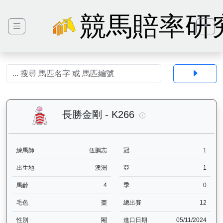
競馬賠率研
長勝金剛（K266）— 
長勝金剛 - K266
練馬師
伍鵬志
冠
1
出生地
澳洲
亞
1
馬齡
4
季
0
毛色
棗
總出賽
12
性別
閹
進口日期
05/11/2024