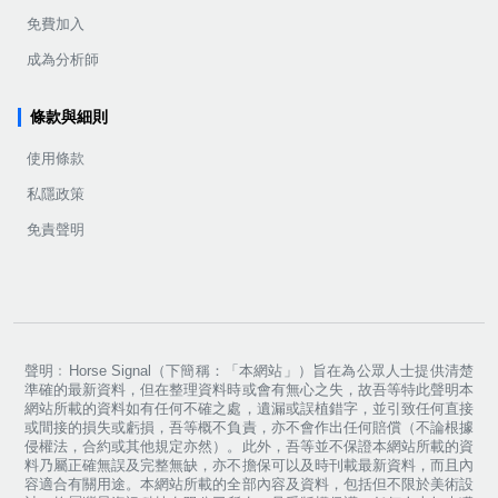
免費加入
成為分析師
條款與細則
使用條款
私隱政策
免責聲明
聲明﹕Horse Signal（下簡稱：「本網站」）旨在為公眾人士提供清楚
準確的最新資料，但在整理資料時或會有無心之失，故吾等特此聲明本
網站所載的資料如有任何不確之處，遺漏或誤植錯字，並引致任何直接
或間接的損失或虧損，吾等概不負責，亦不會作出任何賠償（不論根據
侵權法，合約或其他規定亦然）。此外，吾等並不保證本網站所載的資
料乃屬正確無誤及完整無缺，亦不擔保可以及時刊載最新資料，而且內
容適合有關用途。本網站所載的全部內容及資料，包括但不限於美術設