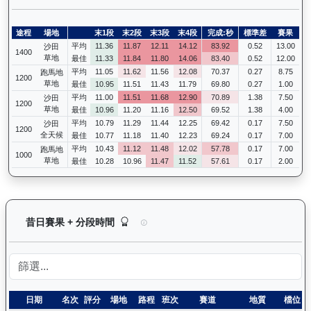
途程
場地
末1段
末2段
末3段
末4段
完成:秒
標準差
賽果
平均
11.36
11.87
12.11
14.12
83.92
0.52
13.00
沙田
1400
草地
最佳
11.33
11.84
11.80
14.06
83.40
0.52
12.00
平均
11.05
11.62
11.56
12.08
70.37
0.27
8.75
跑馬地
1200
草地
最佳
10.95
11.51
11.43
11.79
69.80
0.27
1.00
平均
11.00
11.51
11.68
12.90
70.89
1.38
7.50
沙田
1200
草地
最佳
10.96
11.20
11.16
12.50
69.52
1.38
4.00
平均
10.79
11.29
11.44
12.25
69.42
0.17
7.50
沙田
1200
全天候
最佳
10.77
11.18
11.40
12.23
69.24
0.17
7.00
平均
10.43
11.12
11.48
12.02
57.78
0.17
7.00
跑馬地
1000
草地
最佳
10.28
10.96
11.47
11.52
57.61
0.17
2.00
長勝金剛（K266）— 昔日賽果及分段時間紀錄：
昔日賽果 + 分段時間
日期
名次
評分
場地
路程
班次
賽道
地質
檔位