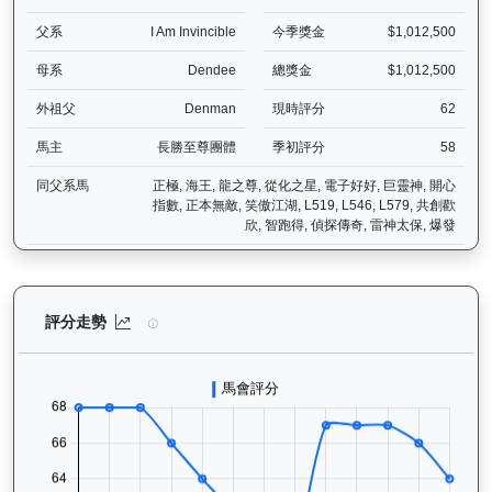
父系
I Am Invincible
今季獎金
$1,012,500
母系
Dendee
總獎金
$1,012,500
外祖父
Denman
現時評分
62
馬主
長勝至尊團體
季初評分
58
同父系馬
正極, 海王, 龍之尊, 從化之星, 電子好好, 巨靈神, 開心
指數, 正本無敵, 笑傲江湖, L519, L546, L579, 共創歡
欣, 智跑得, 偵探傳奇, 雷神太保, 爆發
長勝金剛（K266）— 評分走勢圖表：追蹤香港賽馬會賽駒的官方評分
評分走勢