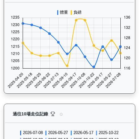
長勝金剛（K266）— 過往走位記錄圖表：查看馬匹最近
過往10場走位記錄