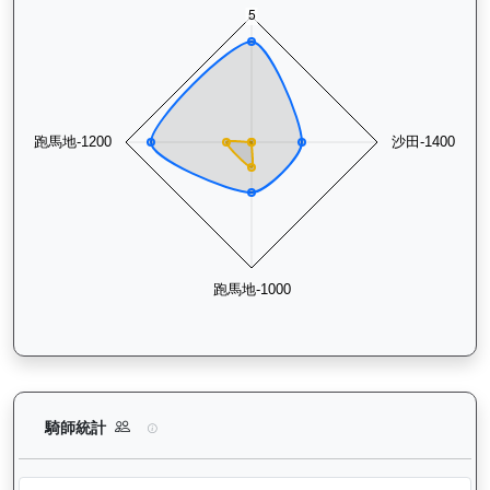
長勝金剛（K266）— 騎師統計分析：查看各騎師策騎此馬匹的
騎師統計