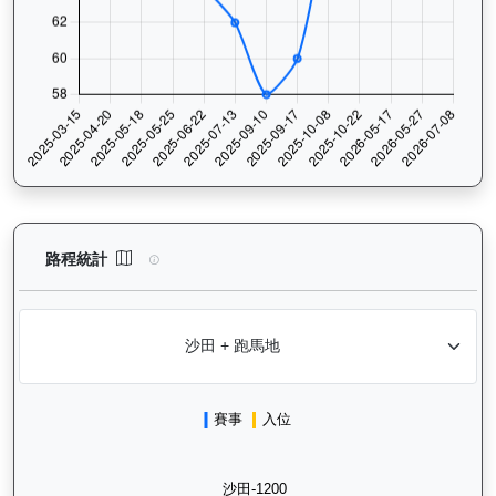
長勝金剛（K266）— 路程統計分析：查看香港賽駒在不同途程距離
路程統計