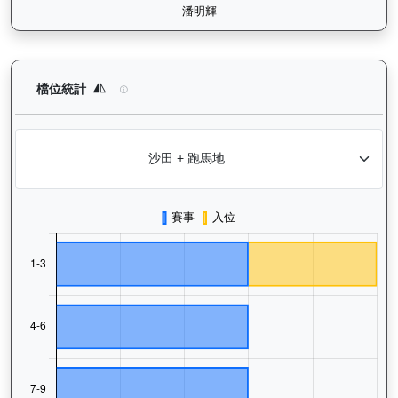
長勝金剛（K266）— 檔位統計分析：查看馬匹在不同起步閘位的
檔位統計