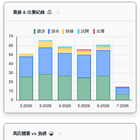
長勝金剛（K266）— 晨操及出賽紀錄圖表：以月
晨操 & 出賽紀錄
長勝金剛（K266）— 馬匹體重與負磅走勢圖：追蹤
馬匹體重 vs 負磅