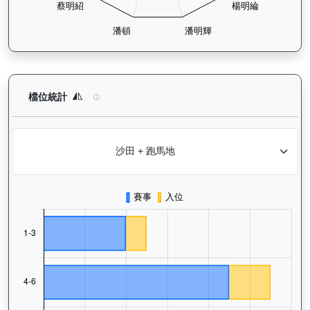
閃耀威龍（G427）— 檔位統計分析：查看馬匹在不同起步閘位的
檔位統計