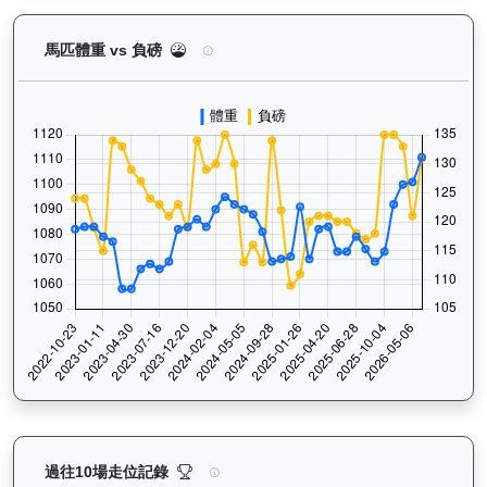
閃耀威龍（G427）— 馬匹體重與負磅走勢圖：追蹤
馬匹體重 vs 負磅
閃耀威龍（G427）— 過往走位記錄圖表：查看馬匹最近
過往10場走位記錄