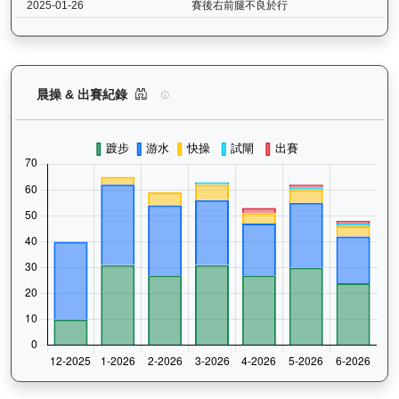
2025-01-26
賽後右前腿不良於行
閃耀威龍（G427）— 晨操及出賽紀錄圖表：以月
晨操 & 出賽紀錄