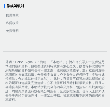
條款與細則
使用條款
私隱政策
免責聲明
聲明﹕Horse Signal（下簡稱：「本網站」）旨在為公眾人士提供清楚
準確的最新資料，但在整理資料時或會有無心之失，故吾等特此聲明本
網站所載的資料如有任何不確之處，遺漏或誤植錯字，並引致任何直接
或間接的損失或虧損，吾等概不負責，亦不會作出任何賠償（不論根據
侵權法，合約或其他規定亦然）。此外，吾等並不保證本網站所載的資
料乃屬正確無誤及完整無缺，亦不擔保可以及時刊載最新資料，而且內
容適合有關用途。本網站所載的全部內容及資料，包括但不限於美術設
計，均屬灣景資訊科技有限公司所有，且受版權保護。任何人士如未獲
吾等事先給予書面許可，一律禁止轉載、發放或擅用本網站的任何內容
或資料。