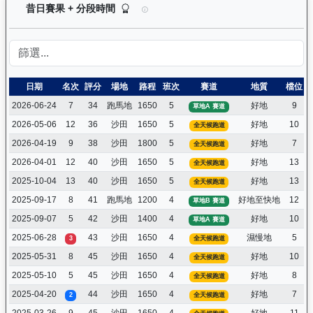
閃耀威龍（G427）— 昔日賽果及分段時間紀錄：
昔日賽果 + 分段時間
日期
名次
評分
場地
路程
班次
賽道
地質
檔位
2026-06-24
7
34
跑馬地
1650
5
好地
9
草地A 賽道
2026-05-06
12
36
沙田
1650
5
好地
10
全天候跑道
2026-04-19
9
38
沙田
1800
5
好地
7
全天候跑道
2026-04-01
12
40
沙田
1650
5
好地
13
全天候跑道
2025-10-04
13
40
沙田
1650
5
好地
13
全天候跑道
2025-09-17
8
41
跑馬地
1200
4
好地至快地
12
草地B 賽道
2025-09-07
5
42
沙田
1400
4
好地
10
草地A 賽道
2025-06-28
43
沙田
1650
4
濕慢地
5
3
全天候跑道
2025-05-31
8
45
沙田
1650
4
好地
10
全天候跑道
2025-05-10
5
45
沙田
1650
4
好地
8
全天候跑道
2025-04-20
44
沙田
1650
4
好地
7
2
全天候跑道