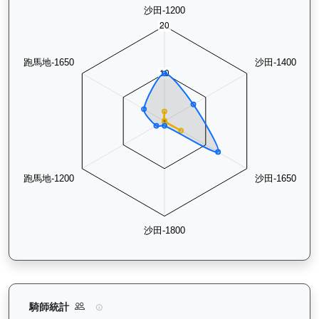
閃耀威龍（G427）— 騎師統計分析：查看各騎師策騎此馬匹的
騎師統計