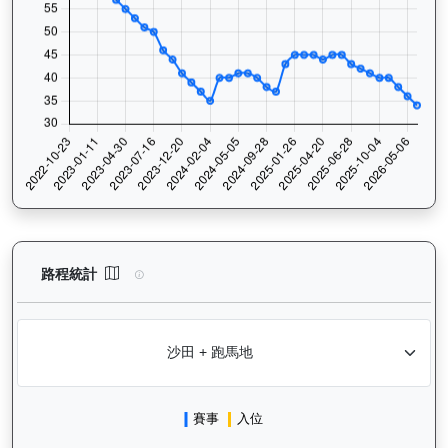
閃耀威龍（G427）— 路程統計分析：查看香港賽駒在不同途程距離
路程統計