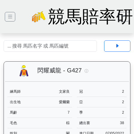
競馬賠率研
閃耀威龍（G427）—
閃耀威龍 - G427
練馬師
文家良
冠
2
出生地
愛爾蘭
亞
2
馬齡
7
季
2
毛色
棕
總出賽
38
性別
閹
進口日期
07/05/2022