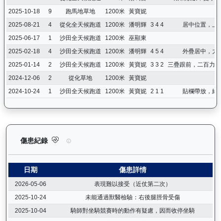
2025-10-18
9
跑馬地草地
1200米
黃寶妮
2025-08-21
4
從化全天候跑道
1200米
潘明輝
3 4 4
居中位置，上
2025-06-17
1
沙田全天候跑道
1200米
巫顯東
2025-02-18
4
沙田全天候跑道
1200米
潘明輝
4 5 4
外疊居中，力
2025-01-14
2
沙田全天候跑道
1200米
黃寶妮
3 3 2
三疊跟前，二百力策
2024-12-06
2
從化草地
1200米
黃寶妮
2024-10-24
1
沙田全天候跑道
1200米
黃寶妮
2 1 1
貼欄帶放，絕
閃耀威龍（G427）— 傷患紀錄：查看馬匹完整的獸醫檢查報告及
傷患紀錄
日期
傷患詳情
2026-05-06
表現難以接受（近仗第二次）
2025-10-24
未能通過獸醫檢驗：右後腿脛骨受傷
2025-10-04
騎師對坐騎競賽時的動作有疑慮，因而收停坐騎