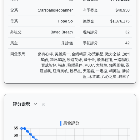
父系
Starspangledbanner
今季獎金
$40,950
母系
Hope So
總獎金
$1,876,175
外祖父
Bated Breath
現時評分
32
馬主
朱詠儀
季初評分
42
同父系馬
猶有心得, 美麗第一, 金鑽精靈, 砂漿麒星, 致力之城, 加州
星皓, 加州星馳, 綫路英雄, 國千金, 飛鷹翱翔, 一路精彩,
寶成智好, 福進, 飛躍星伴, M007, 大輝煌, 知恩圖報, 盈
妍威楓, 紅海風帆, 銳行星, 天蓬貓, 一定掂, 精英波, 勝於
藍, 禾道威, 八心之星, 狼來了
閃耀威龍（G427）— 評分走勢圖表：追蹤香港賽馬會賽駒的官方評分
評分走勢