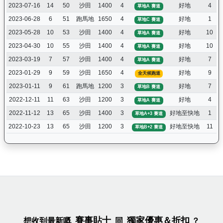
2023-07-16
14
50
沙田
1400
4
好地
4
草地A 賽道
2023-06-28
6
51
跑馬地
1650
4
好地
1
草地C 賽道
2023-05-28
10
53
沙田
1400
4
好地
10
草地A 賽道
2023-04-30
10
55
沙田
1400
4
好地
10
草地A 賽道
2023-03-19
7
57
沙田
1400
4
好地
7
草地A 賽道
2023-01-29
9
59
沙田
1650
4
好地
9
全天候跑道
2023-01-11
9
61
跑馬地
1200
3
好地
7
草地B 賽道
2022-12-11
11
63
沙田
1200
3
好地
4
草地A 賽道
2022-11-12
13
65
沙田
1400
3
好地至快地
1
草地A+3 賽道
2022-10-23
13
65
沙田
1200
3
好地至快地
11
草地B+2 賽道
賽事貼士
獨家優惠＆折扣
想收到最新嘅
同
？