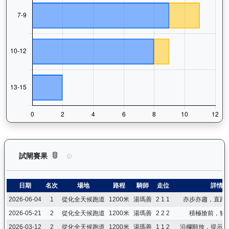
閃耀威龍（G427）— 試閘賽果紀錄：查看馬匹所有試閘（Barr
試閘賽果
日期
名次
場地
路程
騎師
走位
詳情
2026-06-04
1
從化全天候跑道
1200米
湯瑪善
2 1 1
亦步亦趨，直路
2026-05-21
2
從化全天候跑道
1200米
湯瑪善
2 2 2
積極搶前，猶
2026-03-12
2
從化全天候跑道
1200米
湯瑪善
1 1 2
沿欄順放，提示下