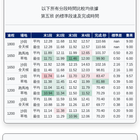
以下所有分段時間比較均依據
第五班 的標準段速及完成時間
途程
場地
末1段
末2段
末3段
末4段
完成:秒
標準差
賽果
平均
12.28
11.68
11.92
12.57
110.66
nan
9.00
沙田
1800
全天候
最佳
12.28
11.68
11.92
12.57
110.66
nan
9.00
平均
11.89
12.11
11.99
12.65
101.37
0.50
8.20
跑馬地
1650
草地
最佳
11.71
11.99
11.46
12.00
99.90
0.50
6.00
平均
11.92
12.06
12.15
14.63
102.16
2.16
7.15
沙田
1650
全天候
最佳
11.46
11.68
11.52
12.03
98.81
2.16
1.00
平均
11.74
11.64
11.70
12.73
83.47
0.39
9.57
沙田
1400
草地
最佳
11.38
11.45
11.42
11.99
81.88
0.39
5.00
平均
11.04
11.41
11.52
11.79
70.40
0.10
8.50
跑馬地
1200
草地
最佳
10.94
11.34
11.50
11.52
70.29
0.10
8.00
平均
11.06
11.59
11.56
12.41
70.40
0.38
6.00
沙田
1200
全天候
最佳
10.88
11.39
11.26
11.87
69.77
0.38
1.00
平均
11.14
11.38
11.13
12.16
70.40
0.20
9.00
沙田
1200
草地
最佳
11.13
11.29
10.96
12.06
70.20
0.20
7.00