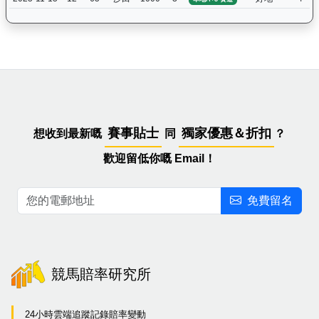
賽事貼士
獨家優惠＆折扣
想收到最新嘅
同
？
歡迎留低你嘅 Email！
免費留名
競馬賠率研究所
24小時雲端追蹤記錄賠率變動