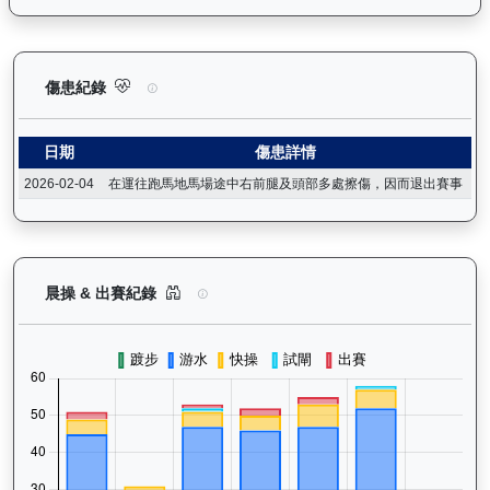
電子好好（L119）— 傷患紀錄：查看馬匹完整的獸醫檢查報告及
傷患紀錄
日期
傷患詳情
2026-02-04
在運往跑馬地馬場途中右前腿及頭部多處擦傷，因而退出賽事
電子好好（L119）— 晨操及出賽紀錄圖表：以月
晨操 & 出賽紀錄