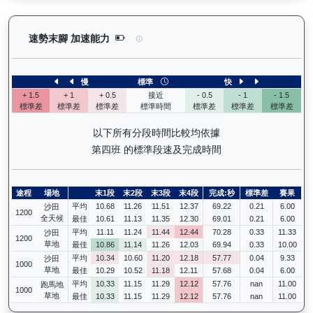
電子好好（L119）— 速勢末腳加速能力分析：查看
速勢末腳 加速能力
慢
標準
快
+ 1.5
+ 1
+ 0.5
接近
- 0.5
- 1
- 1.5
標準差
標準差
標準差
標準時間
標準差
標準差
標準差
以下所有分段時間比較均依據
第四班 的標準段速及完成時間
途程
場地
末1段
末2段
末3段
末4段
完成:秒
標準差
賽果
平均
10.68
11.26
11.51
12.37
69.22
0.21
6.00
沙田
1200
全天候
最佳
10.61
11.13
11.35
12.30
69.01
0.21
6.00
平均
11.11
11.24
11.44
12.44
70.28
0.33
11.33
沙田
1200
草地
最佳
10.86
11.14
11.26
12.03
69.94
0.33
10.00
平均
10.34
10.60
11.20
12.18
57.77
0.04
9.33
沙田
1000
草地
最佳
10.29
10.52
11.18
12.11
57.68
0.04
6.00
平均
10.33
11.15
11.29
12.12
57.76
nan
11.00
跑馬地
1000
草地
最佳
10.33
11.15
11.29
12.12
57.76
nan
11.00