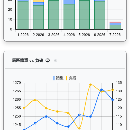
電子好好（L119）— 馬匹體重與負磅走勢圖：追蹤
馬匹體重 vs 負磅