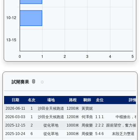
電子好好（L119）— 試閘賽果紀錄：查看馬匹所有試閘（Barr
試閘賽果
日期
名次
場地
路程
騎師
走位
詳情
2026-06-11
1
沙田全天候跑道
1200米
黃寶妮
2026-03-03
1
沙田全天候跑道
1200米
何澤堯
1 1 1
中檔搶出，有
2025-12-15
2
從化草地
1000米
周俊樂
2 2 2
跟前望空，奮力催策
2025-10-24
6
從化草地
1000米
周俊樂
5 4 6
末段乏力墮退，