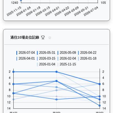
電子好好（L119）— 過往走位記錄圖表：查看馬匹最近
過往10場走位記錄