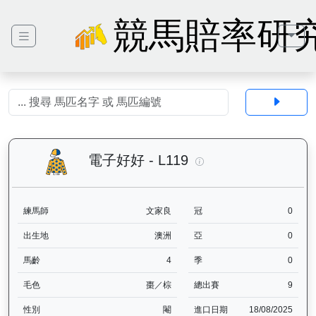
競馬賠率研
電子好好（L119）— 
電子好好 - L119
練馬師
文家良
冠
0
出生地
澳洲
亞
0
馬齡
4
季
0
毛色
棗／棕
總出賽
9
性別
閹
進口日期
18/08/2025