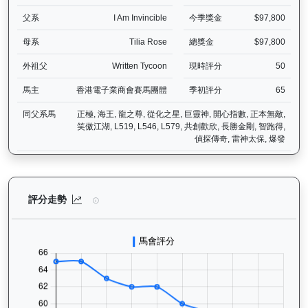
父系
I Am Invincible
今季獎金
$97,800
母系
Tilia Rose
總獎金
$97,800
外祖父
Written Tycoon
現時評分
50
馬主
香港電子業商會賽馬團體
季初評分
65
同父系馬
正極, 海王, 龍之尊, 從化之星, 巨靈神, 開心指數, 正本無敵,
笑傲江湖, L519, L546, L579, 共創歡欣, 長勝金剛, 智跑得,
偵探傳奇, 雷神太保, 爆發
電子好好（L119）— 評分走勢圖表：追蹤香港賽馬會賽駒的官方評分
評分走勢