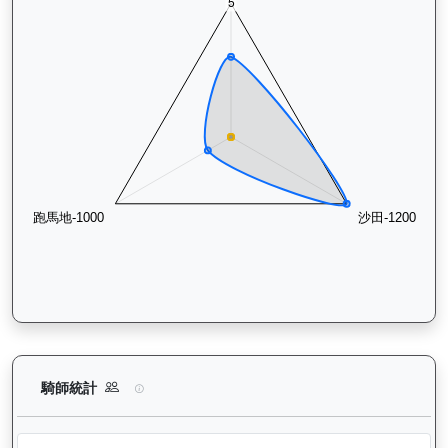
電子好好（L119）— 騎師統計分析：查看各騎師策騎此馬匹的
騎師統計