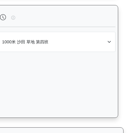
風格和衝線能力。Race Position Chart: Visuali
高將軍（H330）— 完成時間標準差分析：以儀錶板圖表量