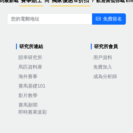
賽事貼士
獨家優惠＆折扣
到最新嘅
同
？
歡迎留低你嘅 Ema
免費留名
研究所連結
研究所會員
賠率研究所
用戶資料
馬匹資料庫
免費加入
海外賽事
成為分析師
賽馬基礎101
影片教學
優
賽馬新聞
即時賽果派彩