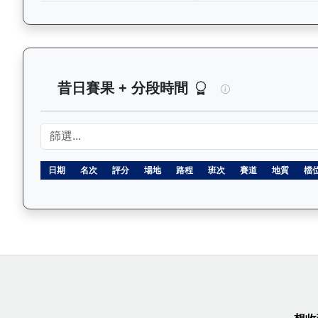
高將軍（H330）
昔日賽果 + 分段時間
日期
名次
評分
場地
路程
班次
賽道
地質
檔