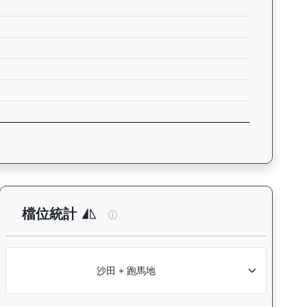
入位率統計，支援按沙田及跑馬地場地篩選，協助用戶找出馬匹最擅長的比
：查看各騎師策騎此馬匹的出賽次數與入位率統計，支援按場地篩選，
高將軍（H330）— 檔位統計分析：查看
檔位統計