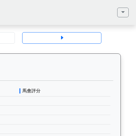
齡、毛色、性別、血統（父系、母系、外祖父）、馬主、同父系馬匹、歷史戰績
將軍（H330）— 評分走勢圖表：追蹤香港賽馬會賽駒的官方評分歷史變