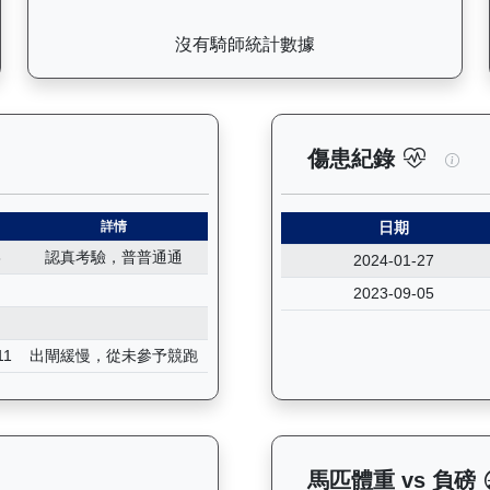
沒有騎師統計數據
錄：查看馬匹所有試閘（Barrier Trial）的歷史成績，包括
高將
傷患紀錄
詳情
日期
8
認真考驗，普普通通
2024-01-27
2023-09-05
11
出閘緩慢，從未參予競跑
 晨操及出賽紀錄圖表：以月度圖表顯示馬匹訓練活動（慢跑、游泳
馬匹體重 vs 負磅