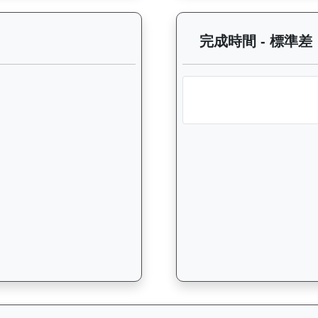
過往走位記錄圖表：查看馬匹最近10場比賽的走位變化趨勢，分析馬匹的跑法
完成時間 - 標準差