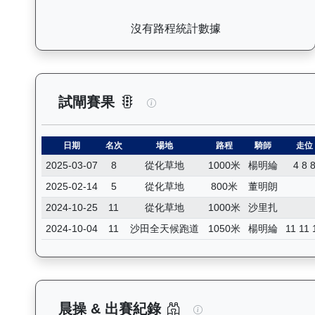
沒有路程統計數據
高將軍（H330）— 試閘賽果紀
試閘賽果
日期
名次
場地
路程
騎師
走位
2025-03-07
8
從化草地
1000米
楊明綸
4 8 
2025-02-14
5
從化草地
800米
董明朗
2024-10-25
11
從化草地
1000米
沙里扎
2024-10-04
11
沙田全天候跑道
1050米
楊明綸
11 11 
高將軍（H330）—
晨操 & 出賽紀錄