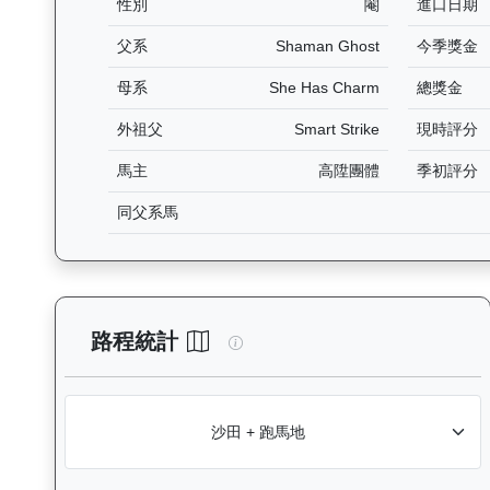
性別
閹
進口日期
父系
Shaman Ghost
今季獎金
母系
She Has Charm
總獎金
外祖父
Smart Strike
現時評分
馬主
高陞團體
季初評分
同父系馬
高將軍（H330）— 路程統計分
路程統計