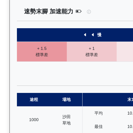
高將軍（H330）—
速勢末腳 加速能力
慢
+ 1.5
+ 1
標準差
標準差
途程
場地
末
平均
10
沙田
1000
草地
最佳
10