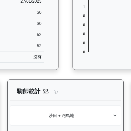
27/01/2023
$0
$0
52
52
沒有
析：查看香港賽駒在不同途程距離（1000米至2400米）的出賽次數與
高將軍（H330）— 騎師統計分析
騎師統計