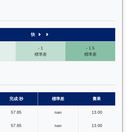
1段至末4段），以顏色標示快慢程度，深入分析馬匹的前速、末段衝刺
快
- 1
- 1.5
標準差
標準差
完成:秒
標準差
賽果
57.85
nan
13.00
57.85
nan
13.00