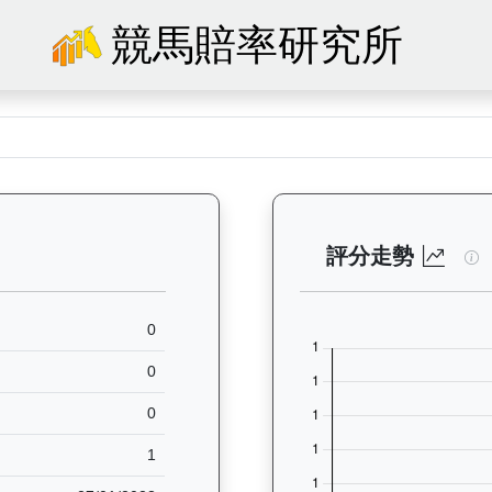
競馬賠率研究所
— 馬匹基本資料：查看香港賽馬會賽駒的完整檔案，包括練馬師、出生地、馬
高
評分走勢
0
0
0
1