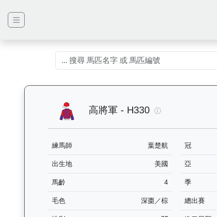
高將軍（H330）
高將軍 - H330
練馬師
葉楚航
冠
出生地
美國
亞
馬齡
4
季
毛色
深棗／棕
總出賽