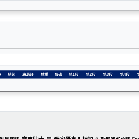
— 昔日賽果及分段時間紀錄：馬匹完整的過往賽事資料庫，包括所有比賽
位
騎師
練馬師
體重
負磅
第1段
第2段
第3段
第4段