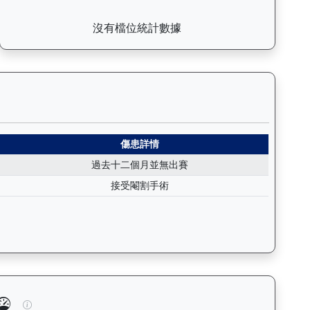
沒有檔位統計數據
日期、名次、場地、路程、騎師和走位，評估馬匹在正式比賽前的狀態。Ba
軍（H330）— 傷患紀錄：查看馬匹完整的獸醫檢查報告及傷患歷史
傷患詳情
過去十二個月並無出賽
接受閹割手術
、快跑）及試閘、正式出賽頻率，分析馬匹的體能訓練狀態。Tra
高將軍（H330）— 馬匹體重與負磅走勢圖：追蹤馬匹體重