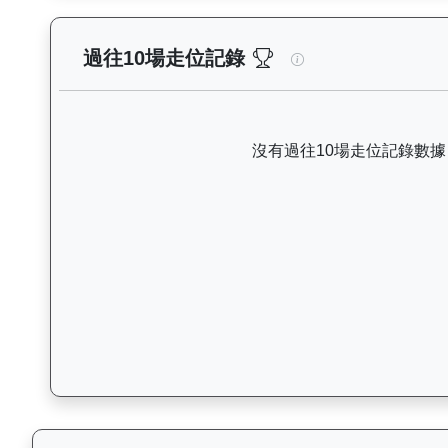
高將軍（H330）— 
過往10場走位記錄
沒有過往10場走位記錄數據