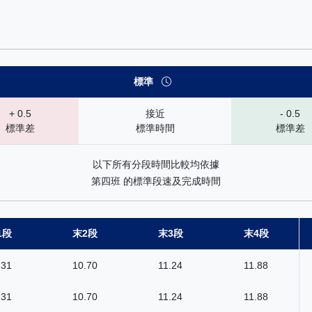
 速勢末腳加速能力分析：查看馬匹在各途程和場地的詳細分段時間（末
標準
+ 0.5
接近
- 0.5
標準差
標準時間
標準差
以下所有分段時間比較均依據
第四班 的標準段速及完成時間
1段
末2段
末3段
末4段
.31
10.70
11.24
11.88
.31
10.70
11.24
11.88