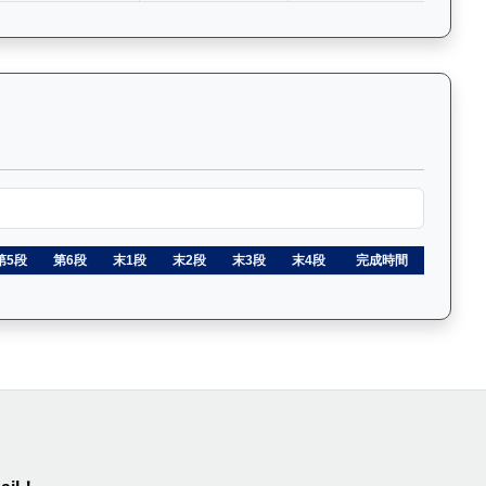
的詳細數據和分段時間，支援關鍵字篩選功能。Past Race Re
第5段
第6段
末1段
末2段
末3段
末4段
完成時間