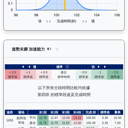
魯班精神（J233）— 速勢末腳加速能力分析：查看
速勢末腳 加速能力
慢
標準
快
+ 1.5
+ 1
+ 0.5
接近
- 0.5
- 1
- 1.5
標準差
標準差
標準差
標準時間
標準差
標準差
標準差
以下所有分段時間比較均依據
第四班 的標準段速及完成時間
途程
場地
末1段
末2段
末3段
末4段
完成:秒
標準差
賽果
平均
11.78
11.97
12.09
13.21
100.83
0.36
10.00
跑馬地
1650
草地
最佳
11.75
11.75
11.52
12.60
100.38
0.36
7.00