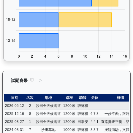
魯班精神（J233）— 試閘賽果紀錄：查看馬匹所有試閘（Barr
試閘賽果
日期
名次
場地
路程
騎師
走位
詳情
2026-05-12
2
沙田全天候跑道
1200米
班德禮
2025-12-16
8
沙田全天候跑道
1200米
班德禮
6 7 8
一步不蝕，跟跑未
2025-08-27
1
沙田全天候跑道
1200米
田泰安
4 4 1
直路攞正平衡，話過
2024-08-31
7
沙田草地
1000米
班德禮
8 8 7
按韁而馳，文靜居