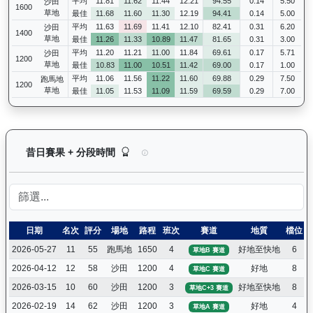
平均
11.81
11.62
11.44
12.21
94.55
0.14
5.50
沙田
1600
草地
最佳
11.68
11.60
11.30
12.19
94.41
0.14
5.00
平均
11.63
11.69
11.41
12.10
82.41
0.31
6.20
沙田
1400
草地
最佳
11.26
11.33
10.89
11.47
81.65
0.31
3.00
平均
11.20
11.21
11.00
11.84
69.61
0.17
5.71
沙田
1200
草地
最佳
10.83
11.00
10.51
11.42
69.00
0.17
1.00
平均
11.06
11.56
11.22
11.60
69.88
0.29
7.50
跑馬地
1200
草地
最佳
11.05
11.53
11.09
11.59
69.59
0.29
7.00
魯班精神（J233）— 昔日賽果及分段時間紀錄：
昔日賽果 + 分段時間
日期
名次
評分
場地
路程
班次
賽道
地質
檔位
2026-05-27
11
55
跑馬地
1650
4
好地至快地
6
草地B 賽道
2026-04-12
12
58
沙田
1200
4
好地
8
草地C 賽道
2026-03-15
10
60
沙田
1200
3
好地至快地
8
草地C+3 賽道
2026-02-19
14
62
沙田
1200
3
好地
4
草地A 賽道