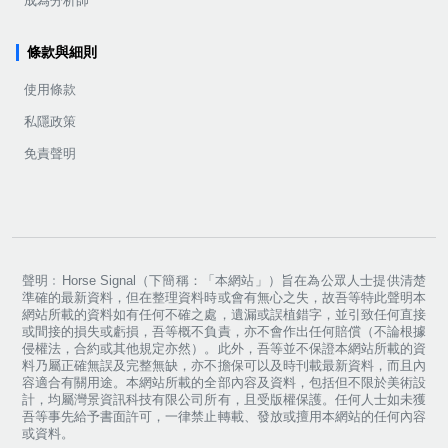
成為分析師
條款與細則
使用條款
私隱政策
免責聲明
聲明﹕Horse Signal（下簡稱：「本網站」）旨在為公眾人士提供清楚
準確的最新資料，但在整理資料時或會有無心之失，故吾等特此聲明本
網站所載的資料如有任何不確之處，遺漏或誤植錯字，並引致任何直接
或間接的損失或虧損，吾等概不負責，亦不會作出任何賠償（不論根據
侵權法，合約或其他規定亦然）。此外，吾等並不保證本網站所載的資
料乃屬正確無誤及完整無缺，亦不擔保可以及時刊載最新資料，而且內
容適合有關用途。本網站所載的全部內容及資料，包括但不限於美術設
計，均屬灣景資訊科技有限公司所有，且受版權保護。任何人士如未獲
吾等事先給予書面許可，一律禁止轉載、發放或擅用本網站的任何內容
或資料。