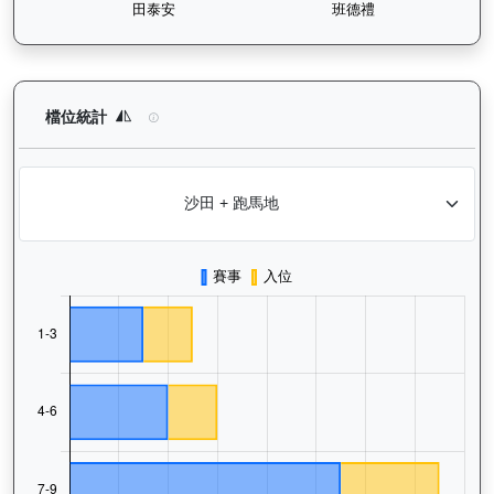
魯班精神（J233）— 檔位統計分析：查看馬匹在不同起步閘位的
檔位統計