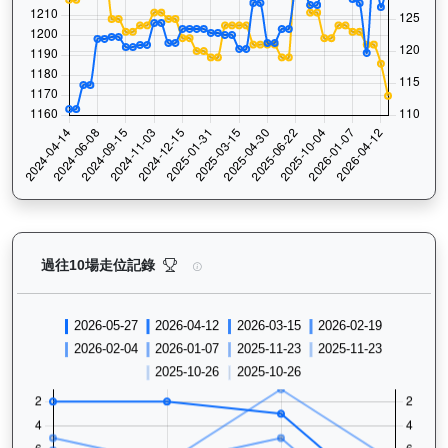
魯班精神（J233）— 過往走位記錄圖表：查看馬匹最近
過往10場走位記錄