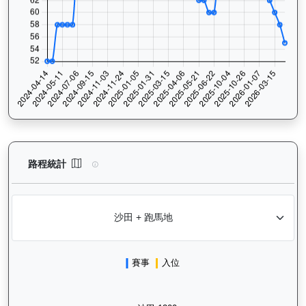
魯班精神（J233）— 路程統計分析：查看香港賽駒在不同途程距離
路程統計