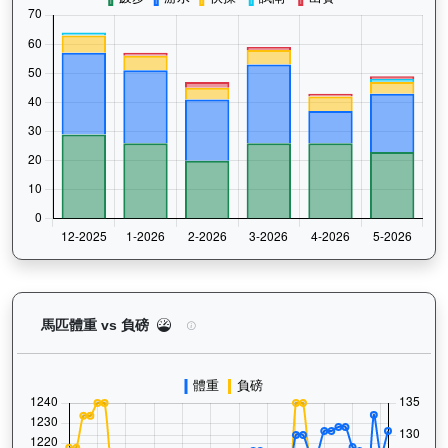
魯班精神（J233）— 馬匹體重與負磅走勢圖：追蹤
馬匹體重 vs 負磅