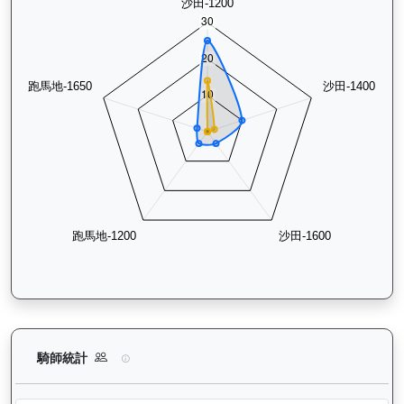
魯班精神（J233）— 騎師統計分析：查看各騎師策騎此馬匹的
騎師統計