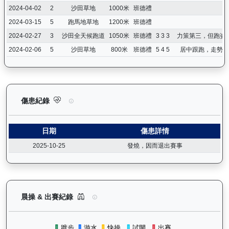
2024-04-02
2
沙田草地
1000米
班德禮
2024-03-15
5
跑馬地草地
1200米
班德禮
2024-02-27
3
沙田全天候跑道
1050米
班德禮
3 3 3
力策第三，但跑姿
2024-02-06
5
沙田草地
800米
班德禮
5 4 5
居中跟跑，走勢不
魯班精神（J233）— 傷患紀錄：查看馬匹完整的獸醫檢查報告及
傷患紀錄
日期
傷患詳情
2025-10-25
發燒，因而退出賽事
魯班精神（J233）— 晨操及出賽紀錄圖表：以月
晨操 & 出賽紀錄