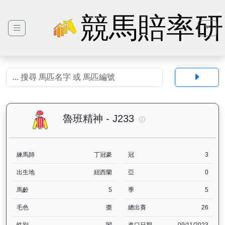
競馬賠率研
魯班精神（J233）— 
魯班精神 - J233
練馬師
丁冠豪
冠
3
出生地
紐西蘭
亞
0
馬齡
5
季
5
毛色
棗
總出賽
26