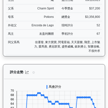
性別
閹
進口日期
09/11/2023
父系
Charm Spirit
今季獎金
$37,200
母系
Potions
總獎金
$3,356,800
外祖父
Encosta de Lago
現時評分
52
馬主
友盈利團體
季初評分
67
同父系馬
佳運發, 東方寶寶, 閃電星福, 天天耍樂, 飛雲, 上市魅
力, 愛馬善, 勇冠群英, 盛勢威楓, 銀刺勇士, 智勝攻略,
不假外求
魯班精神（J233）— 評分走勢圖表：追蹤香港賽馬會賽駒的官方評分
評分走勢